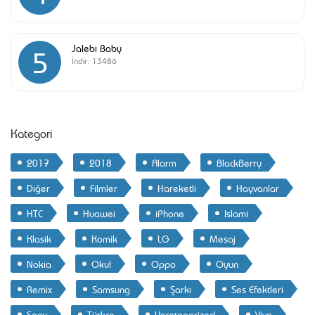
Jalebi Baby
5
İndir:
13486
Kategori
2017
2018
Alarm
BlackBerry
Diğer
Filmler
Hareketli
Hayvanlar
HTC
Huawei
iPhone
Islami
Klasik
Komik
LG
Mesaj
Nokia
Okul
Oppo
Oyun
Remix
Samsung
Şarkı
Ses Efektleri
Sony
Türkçe
Uncategorized
Vivo