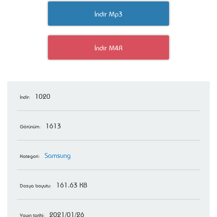
İndir Mp3
İndir M4R
1020
İndir:
1613
Görünüm:
Samsung
Kategori:
161.63 KB
Dosya boyutu:
2021/01/26
Yayın tarihi: