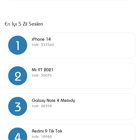
En İyi 5 Zil Sesleri
iPhone 14
1
İndir:
333560
Mi 9T 2021
2
İndir:
36075
Galaxy Note 4 Melody
3
İndir:
28398
Redmi 9 Tik Tok
4
İndir:
18988