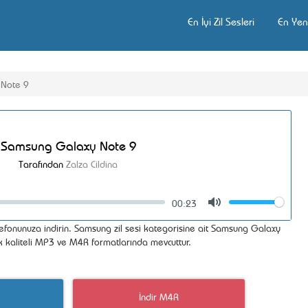
En İyi Zil Sesleri
En Yeni
 Note 9
Samsung Galaxy Note 9
Tarafından
Zalza Cildina
00:23
Volume
Mute
efonunuza indirin. Samsung zil sesi kategorisine ait Samsung Galaxy
ek kaliteli MP3 ve M4R formatlarında mevcuttur.
İndir M4R