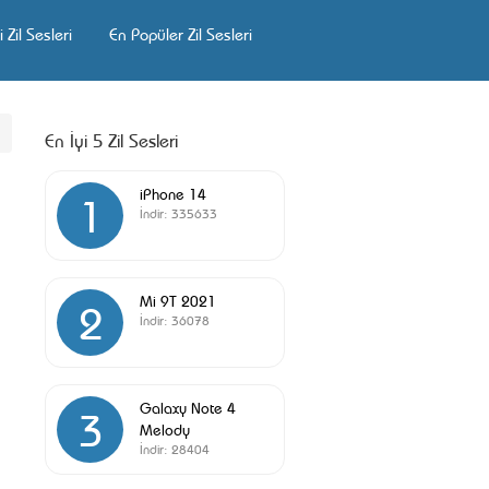
 Zil Sesleri
En Popüler Zil Sesleri
En İyi 5 Zil Sesleri
iPhone 14
1
İndir:
335633
Mi 9T 2021
2
İndir:
36078
Galaxy Note 4
3
Melody
İndir:
28404