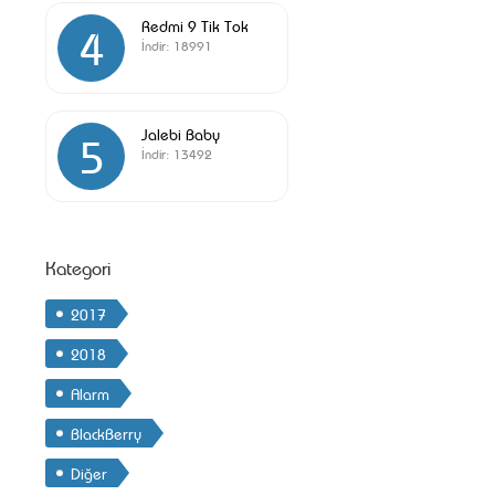
Redmi 9 Tik Tok
4
İndir:
18991
Jalebi Baby
5
İndir:
13492
Kategori
2017
2018
Alarm
BlackBerry
Diğer