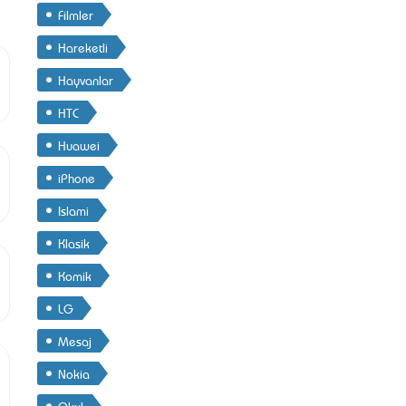
Filmler
Hareketli
Hayvanlar
HTC
Huawei
iPhone
Islami
Klasik
Komik
LG
Mesaj
Nokia
Okul