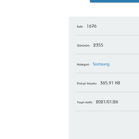
1676
İndir:
2355
Görünüm:
Samsung
Kategori:
365.91 KB
Dosya boyutu:
2021/01/26
Yayın tarihi: