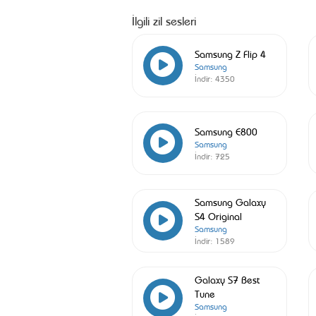
İlgili zil sesleri
Samsung Z Flip 4
Samsung
İndir:
4350
Samsung E800
Samsung
İndir:
725
Samsung Galaxy
S4 Original
Samsung
İndir:
1589
Galaxy S7 Best
Tune
Samsung