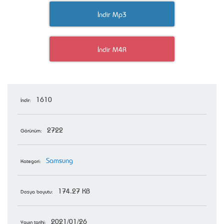
İndir Mp3
İndir M4R
1610
İndir:
2722
Görünüm:
Samsung
Kategori:
174.27 KB
Dosya boyutu:
2021/01/26
Yayın tarihi: