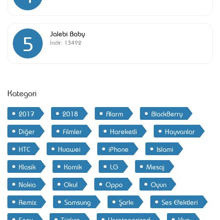
Jalebi Baby
5
İndir:
13492
Kategori
2017
2018
Alarm
BlackBerry
Diğer
Filmler
Hareketli
Hayvanlar
HTC
Huawei
iPhone
Islami
Klasik
Komik
LG
Mesaj
Nokia
Okul
Oppo
Oyun
Remix
Samsung
Şarkı
Ses Efektleri
Sony
Türkçe
Uncategorized
Vivo