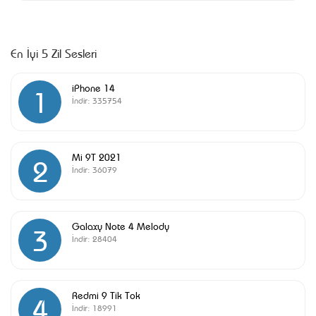
En İyi 5 Zil Sesleri
iPhone 14
1
İndir:
335754
Mi 9T 2021
2
İndir:
36079
Galaxy Note 4 Melody
3
İndir:
28404
Redmi 9 Tik Tok
4
İndir:
18991