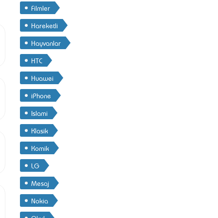
Filmler
Hareketli
Hayvanlar
HTC
Huawei
iPhone
Islami
Klasik
Komik
LG
Mesaj
Nokia
Okul