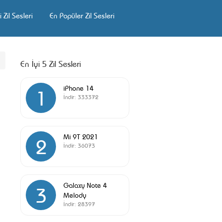
 Zil Sesleri
En Popüler Zil Sesleri
En İyi 5 Zil Sesleri
iPhone 14
1
İndir:
333372
Mi 9T 2021
2
İndir:
36073
Galaxy Note 4
3
Melody
İndir:
28397