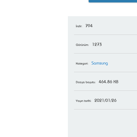
794
İndir:
1273
Görünüm:
Samsung
Kategori:
464.86 KB
Dosya boyutu:
2021/01/26
Yayın tarihi: