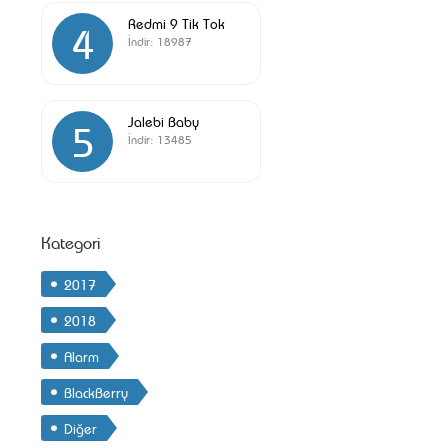
Redmi 9 Tik Tok
4
İndir:
18987
Jalebi Baby
5
İndir:
13485
Kategori
2017
2018
Alarm
BlackBerry
Diğer