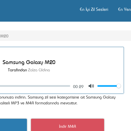
En İyi Zil Sesleri
En Yeni
 M20
Samsung Galaxy M20
Tarafından
Zalza Cildina
00:29
Volume
Mute
onunuza indirin. Samsung zil sesi kategorisine ait Samsung Galaxy
 kaliteli MP3 ve M4R formatlarında mevcuttur.
İndir M4R