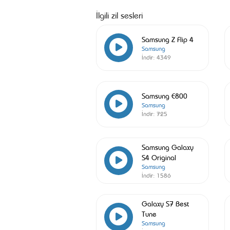
İlgili zil sesleri
Samsung Z Flip 4
Samsung
İndir:
4349
Samsung E800
Samsung
İndir:
725
Samsung Galaxy
S4 Original
Samsung
İndir:
1586
Galaxy S7 Best
Tune
Samsung