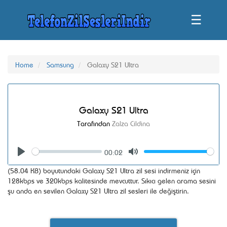
☰
Home
Samsung
Galaxy S21 Ultra
Galaxy S21 Ultra
Tarafından
Zalza Cildina
00:02
Seek
Volume
Play
Mute
(58.04 KB) boyutundaki Galaxy S21 Ultra zil sesi indirmeniz için
128kbps ve 320kbps kalitesinde mevcuttur. Sıkıcı gelen arama sesini
şu anda en sevilen Galaxy S21 Ultra zil sesleri ile değiştirin.