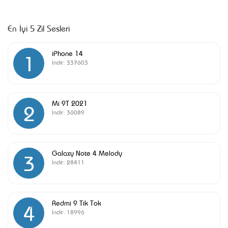
En İyi 5 Zil Sesleri
iPhone 14
1
İndir:
337603
Mi 9T 2021
2
İndir:
36089
Galaxy Note 4 Melody
3
İndir:
28411
Redmi 9 Tik Tok
4
İndir:
18996