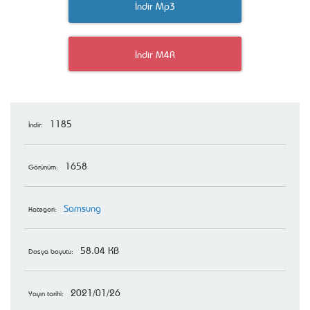
İndir Mp3
İndir M4R
1185
İndir:
1658
Görünüm:
Samsung
Kategori:
58.04 KB
Dosya boyutu:
2021/01/26
Yayın tarihi: