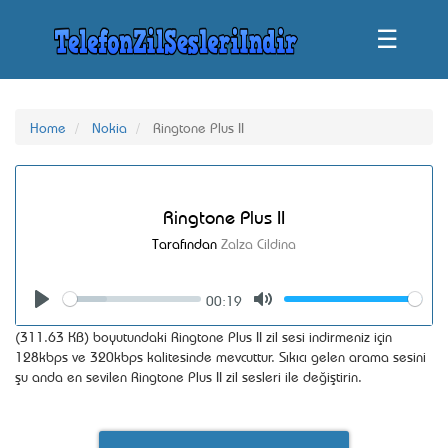
☰
Home
Nokia
Ringtone Plus II
Ringtone Plus II
Tarafından
Zalza Cildina
00:19
Seek
Volume
Play
Mute
(311.63 KB) boyutundaki Ringtone Plus II zil sesi indirmeniz için
128kbps ve 320kbps kalitesinde mevcuttur. Sıkıcı gelen arama sesini
şu anda en sevilen Ringtone Plus II zil sesleri ile değiştirin.