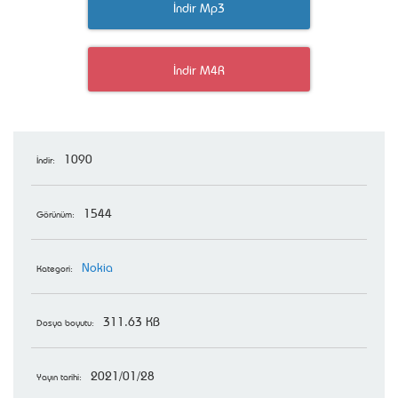
İndir Mp3
İndir M4R
1090
İndir:
1544
Görünüm:
Nokia
Kategori:
311.63 KB
Dosya boyutu:
2021/01/28
Yayın tarihi: