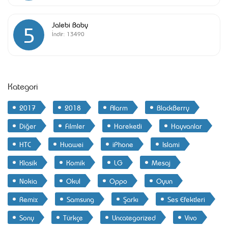
Jalebi Baby
5
İndir:
13490
Kategori
2017
2018
Alarm
BlackBerry
Diğer
Filmler
Hareketli
Hayvanlar
HTC
Huawei
iPhone
Islami
Klasik
Komik
LG
Mesaj
Nokia
Okul
Oppo
Oyun
Remix
Samsung
Şarkı
Ses Efektleri
Sony
Türkçe
Uncategorized
Vivo