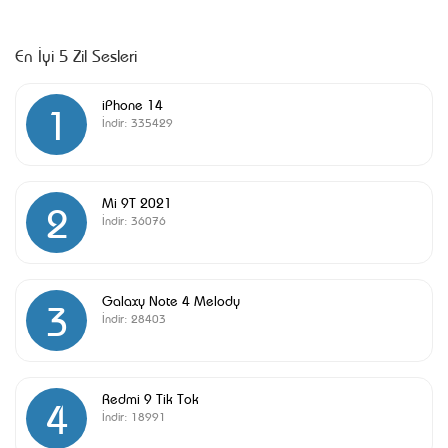
En İyi 5 Zil Sesleri
iPhone 14
1
İndir:
335429
Mi 9T 2021
2
İndir:
36076
Galaxy Note 4 Melody
3
İndir:
28403
Redmi 9 Tik Tok
4
İndir:
18991