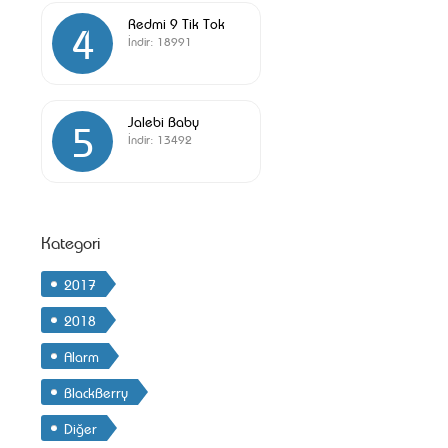
Redmi 9 Tik Tok
4
İndir:
18991
Jalebi Baby
5
İndir:
13492
Kategori
2017
2018
Alarm
BlackBerry
Diğer