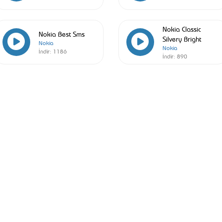
Nokia Classic
Nokia Best Sms
Silvery Bright
Nokia
Nokia
İndir:
1186
İndir:
890