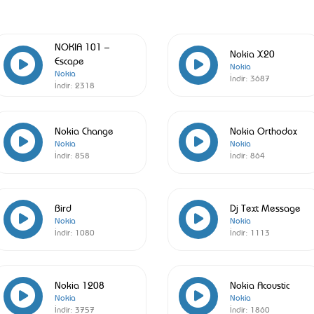
NOKIA 101 –
Nokia X20
Escape
Nokia
Nokia
İndir:
3687
İndir:
2318
Nokia Change
Nokia Orthodox
Nokia
Nokia
İndir:
858
İndir:
864
Bird
Dj Text Message
Nokia
Nokia
İndir:
1080
İndir:
1113
Nokia 1208
Nokia Acoustic
Nokia
Nokia
İndir:
3757
İndir:
1860