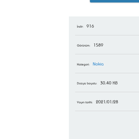
916
İndir:
1589
Görünüm:
Nokia
Kategori:
30.40 KB
Dosya boyutu:
2021/01/28
Yayın tarihi: