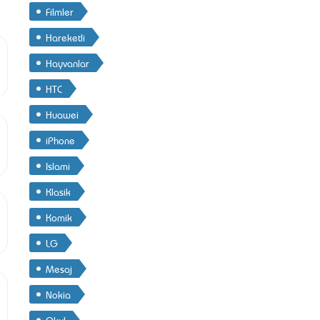
Filmler
Hareketli
Hayvanlar
HTC
Huawei
iPhone
Islami
Klasik
Komik
LG
Mesaj
Nokia
Okul