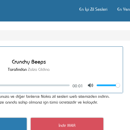
En İyi Zil Sesleri
En Yeni
Crunchy Beeps
Tarafından
Zalza Cildina
00:01
Volume
Mute
nuza ve diğer binlerce Nokia zil sesleri web sitemizden indirin.
ize anında sahip olmanız için tümü ücretsizdir ve kolaydır.
İndir M4R