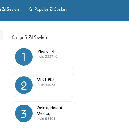
 Zil Sesleri
En Popüler Zil Sesleri
En İyi 5 Zil Sesleri
iPhone 14
1
İndir:
335716
Mi 9T 2021
2
İndir:
36078
Galaxy Note 4
3
Melody
İndir:
28404