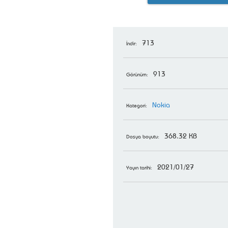
713
İndir:
913
Görünüm:
Nokia
Kategori:
368.32 KB
Dosya boyutu:
2021/01/27
Yayın tarihi: