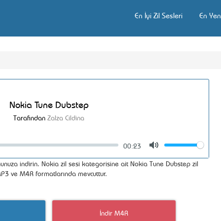
En İyi Zil Sesleri
En Yeni
Nokia Tune Dubstep
Tarafından
Zalza Cildina
00:23
Volume
Mute
unuza indirin. Nokia zil sesi kategorisine ait Nokia Tune Dubstep zil
i MP3 ve M4R formatlarında mevcuttur.
İndir M4R