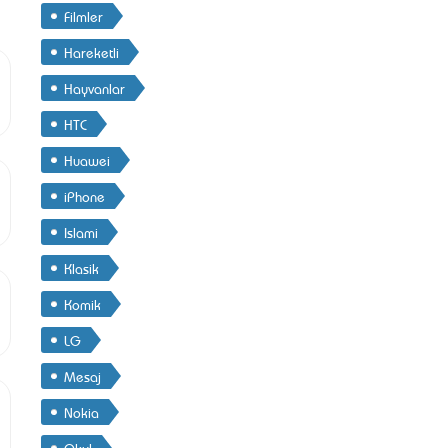
Filmler
Hareketli
Hayvanlar
HTC
Huawei
iPhone
Islami
Klasik
Komik
LG
Mesaj
Nokia
Okul