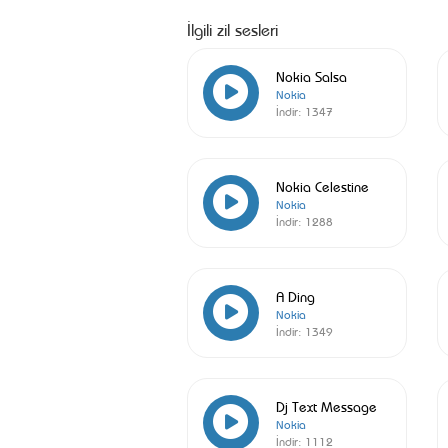
İlgili zil sesleri
Nokia Salsa
Nokia
İndir:
1347
Nokia Celestine
Nokia
İndir:
1288
A Ding
Nokia
İndir:
1349
Dj Text Message
Nokia
İndir:
1112