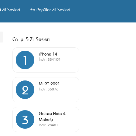
 Zil Sesleri
En Popüler Zil Sesleri
En İyi 5 Zil Sesleri
iPhone 14
1
İndir:
334109
Mi 9T 2021
2
İndir:
36076
Galaxy Note 4
3
Melody
İndir:
28401