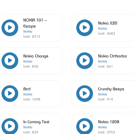
NOKIA 101 –
Nokia X20
Escape
Nokia
Nokia
İndir:
3683
İndir:
2315
Nokia Change
Nokia Orthodox
Nokia
Nokia
İndir:
858
İndir:
861
Bird
Crunchy Beeps
Nokia
Nokia
İndir:
1078
İndir:
914
In Coming Text
Nokia 1208
Nokia
Nokia
İndir:
839
İndir:
3753