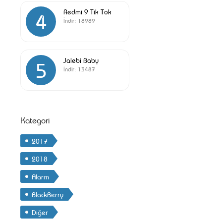
Redmi 9 Tik Tok
4
İndir:
18989
Jalebi Baby
5
İndir:
13487
Kategori
2017
2018
Alarm
BlackBerry
Diğer