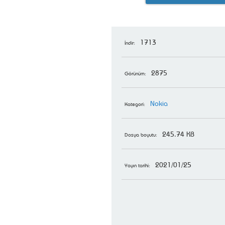
1713
İndir:
2875
Görünüm:
Nokia
Kategori:
245.74 KB
Dosya boyutu:
2021/01/25
Yayın tarihi: