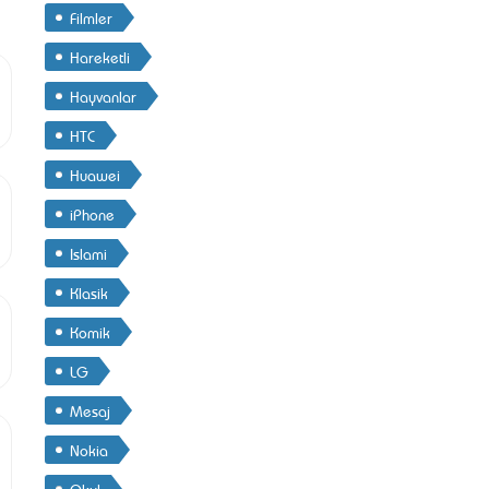
Filmler
Hareketli
Hayvanlar
HTC
Huawei
iPhone
Islami
Klasik
Komik
LG
Mesaj
Nokia
Okul