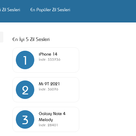
 Zil Sesleri
En Popüler Zil Sesleri
En İyi 5 Zil Sesleri
iPhone 14
1
İndir:
333736
Mi 9T 2021
2
İndir:
36076
Galaxy Note 4
3
Melody
İndir:
28401