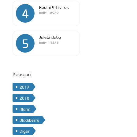
Redmi 9 Tik Tok
4
İndir:
18989
Jalebi Baby
5
İndir:
13487
Kategori
2017
2018
Alarm
BlackBerry
Diğer