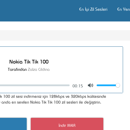
En İyi Zil Sesleri
En Yeni
Nokia Tik Tik 100
Tarafından
Zalza Cildina
00:15
Volume
Mute
 100 zil sesi indirmeniz için 128kbps ve 320kbps kalitesinde
 anda en sevilen Nokia Tik Tik 100 zil sesleri ile değiştirin.
İndir M4R