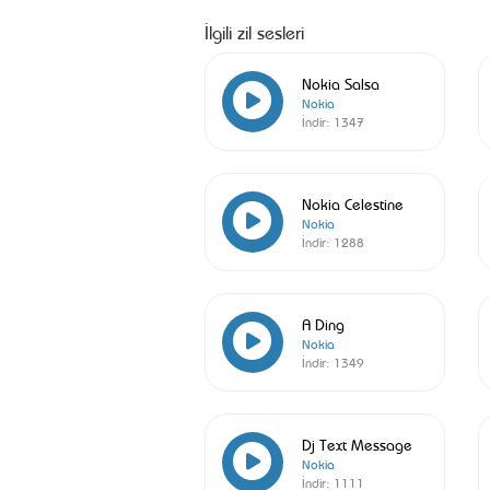
İlgili zil sesleri
Nokia Salsa
Nokia
İndir:
1347
Nokia Celestine
Nokia
İndir:
1288
A Ding
Nokia
İndir:
1349
Dj Text Message
Nokia
İndir:
1111