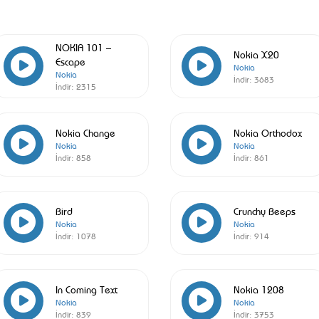
NOKIA 101 –
Nokia X20
Escape
Nokia
Nokia
İndir:
3683
İndir:
2315
Nokia Change
Nokia Orthodox
Nokia
Nokia
İndir:
858
İndir:
861
Bird
Crunchy Beeps
Nokia
Nokia
İndir:
1078
İndir:
914
In Coming Text
Nokia 1208
Nokia
Nokia
İndir:
839
İndir:
3753