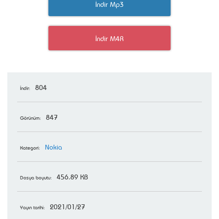
İndir Mp3
İndir M4R
804
İndir:
847
Görünüm:
Nokia
Kategori:
456.89 KB
Dosya boyutu:
2021/01/27
Yayın tarihi: