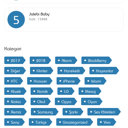
Jalebi Baby
5
İndir:
13488
Kategori
2017
2018
Alarm
BlackBerry
Diğer
Filmler
Hareketli
Hayvanlar
HTC
Huawei
iPhone
Islami
Klasik
Komik
LG
Mesaj
Nokia
Okul
Oppo
Oyun
Remix
Samsung
Şarkı
Ses Efektleri
Sony
Türkçe
Uncategorized
Vivo