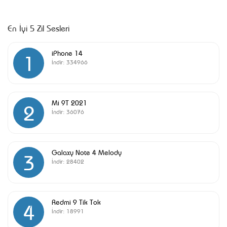
En İyi 5 Zil Sesleri
iPhone 14
1
İndir:
334966
Mi 9T 2021
2
İndir:
36076
Galaxy Note 4 Melody
3
İndir:
28402
Redmi 9 Tik Tok
4
İndir:
18991