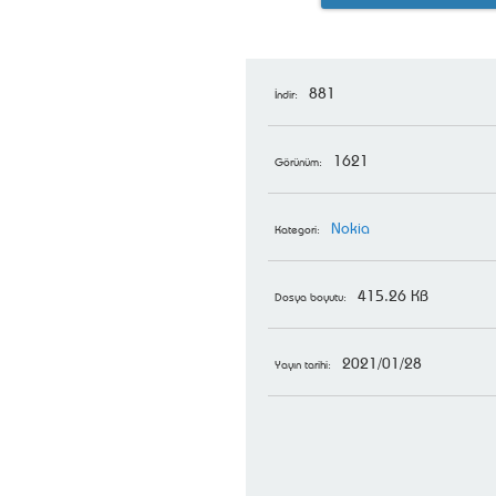
881
İndir:
1621
Görünüm:
Nokia
Kategori:
415.26 KB
Dosya boyutu:
2021/01/28
Yayın tarihi: