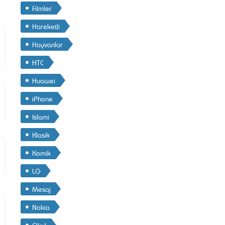
Filmler
Hareketli
Hayvanlar
HTC
Huawei
iPhone
Islami
Klasik
Komik
LG
Mesaj
Nokia
Okul