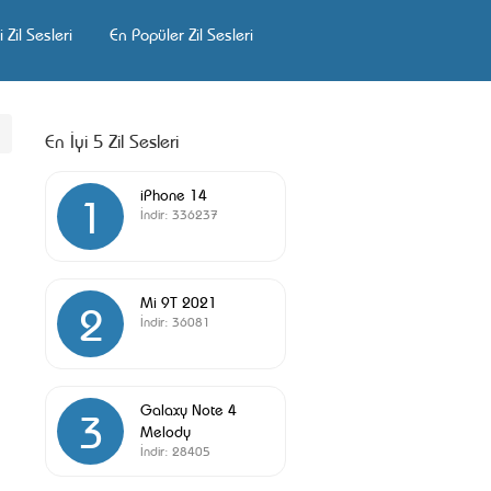
 Zil Sesleri
En Popüler Zil Sesleri
En İyi 5 Zil Sesleri
iPhone 14
1
İndir:
336237
Mi 9T 2021
2
İndir:
36081
Galaxy Note 4
3
Melody
İndir:
28405