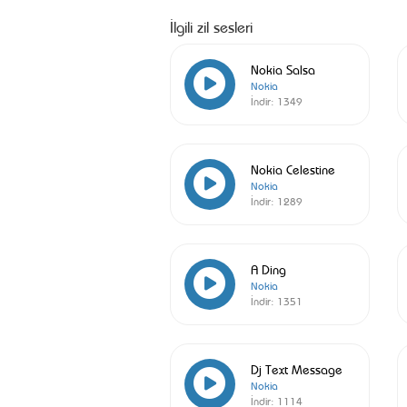
İlgili zil sesleri
Nokia Salsa
Nokia
İndir:
1349
Nokia Celestine
Nokia
İndir:
1289
A Ding
Nokia
İndir:
1351
Dj Text Message
Nokia
İndir:
1114