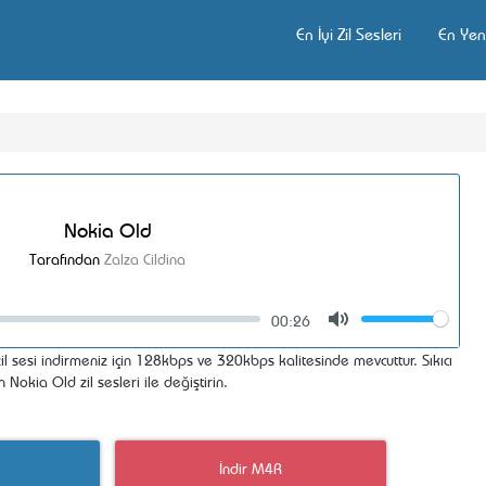
En İyi Zil Sesleri
En Yeni
Nokia Old
Tarafından
Zalza Cildina
00:26
Volume
Mute
 sesi indirmeniz için 128kbps ve 320kbps kalitesinde mevcuttur. Sıkıcı
Nokia Old zil sesleri ile değiştirin.
İndir M4R