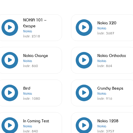
NOKIA 101 –
Nokia X20
Escape
Nokia
Nokia
İndir:
3687
İndir:
2318
Nokia Change
Nokia Orthodox
Nokia
Nokia
İndir:
860
İndir:
864
Bird
Crunchy Beeps
Nokia
Nokia
İndir:
1080
İndir:
916
In Coming Text
Nokia 1208
Nokia
Nokia
İndir:
840
İndir:
3757