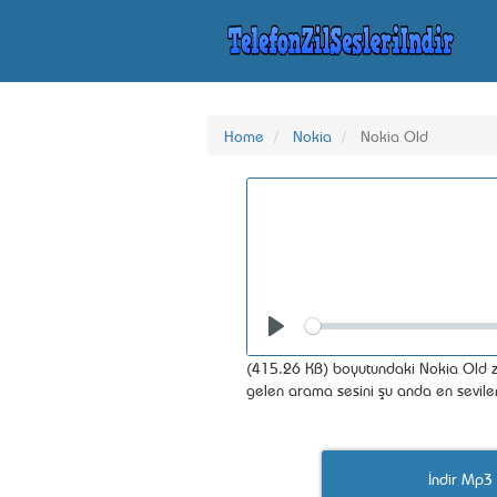
Home
Nokia
Nokia Old
Seek
Play
(415.26 KB) boyutundaki Nokia Old zil
gelen arama sesini şu anda en sevilen 
İndir Mp3