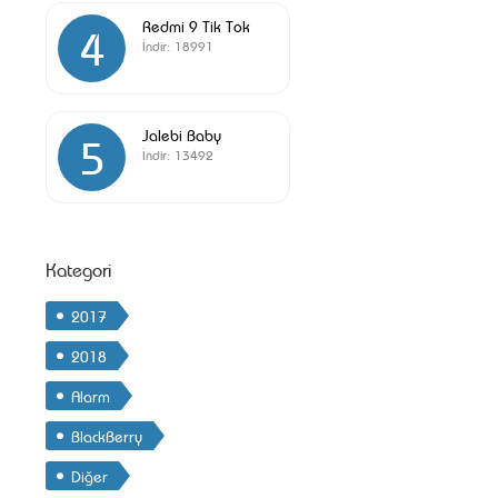
Redmi 9 Tik Tok
4
İndir:
18991
Jalebi Baby
5
İndir:
13492
Kategori
2017
2018
Alarm
BlackBerry
Diğer