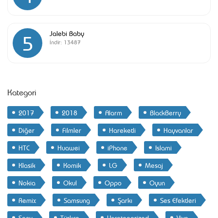
Jalebi Baby
5
İndir:
13487
Kategori
2017
2018
Alarm
BlackBerry
Diğer
Filmler
Hareketli
Hayvanlar
HTC
Huawei
iPhone
Islami
Klasik
Komik
LG
Mesaj
Nokia
Okul
Oppo
Oyun
Remix
Samsung
Şarkı
Ses Efektleri
Sony
Türkçe
Uncategorized
Vivo