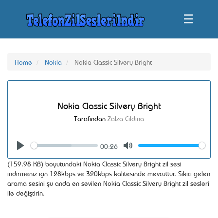
☰
Home
Nokia
Nokia Classic Silvery Bright
Nokia Classic Silvery Bright
Tarafından
Zalza Cildina
00:26
Seek
Volume
Play
Mute
(159.98 KB) boyutundaki Nokia Classic Silvery Bright zil sesi
indirmeniz için 128kbps ve 320kbps kalitesinde mevcuttur. Sıkıcı gelen
arama sesini şu anda en sevilen Nokia Classic Silvery Bright zil sesleri
ile değiştirin.