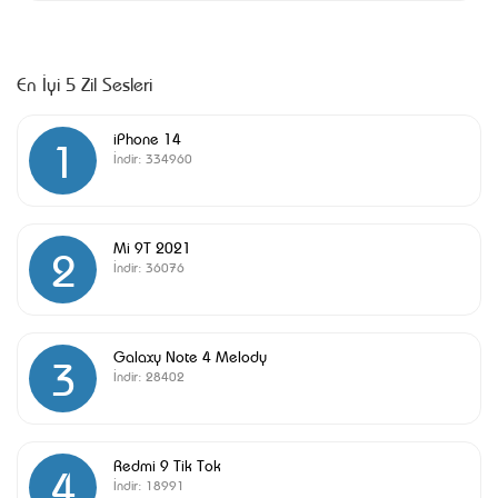
En İyi 5 Zil Sesleri
iPhone 14
1
İndir:
334960
Mi 9T 2021
2
İndir:
36076
Galaxy Note 4 Melody
3
İndir:
28402
Redmi 9 Tik Tok
4
İndir:
18991