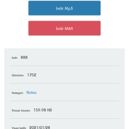
İndir Mp3
İndir M4R
888
İndir:
1752
Görünüm:
Nokia
Kategori:
159.98 KB
Dosya boyutu:
2021/01/28
Yayın tarihi: