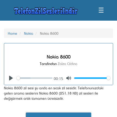
☰
Home
Nokia
Nokia 8600
Nokia 8600
Tarafından
Zalza Cildina
00:15
Seek
Volume
Play
Mute
Nokia 8600 zil sesi şu anda en sıcak zil sesidir. Telefonunuzdaki
gelen arama seslerini Nokia 8600 (251.18 KB) zil sesleri ile
değiştirmek artık tamamen ücretsizdir.