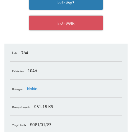
İndir Mp3
İndir M4R
764
İndir:
1046
Görünüm:
Nokia
Kategori:
251.18 KB
Dosya boyutu:
2021/01/27
Yayın tarihi: