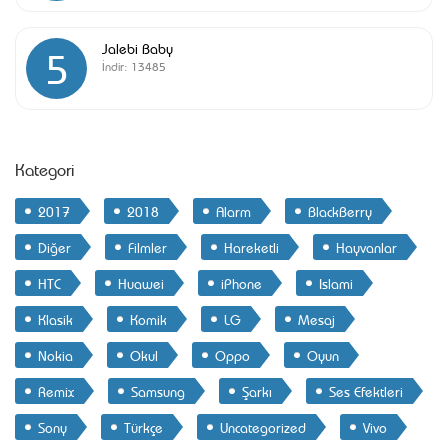
Jalebi Baby
5
İndir:
13485
Kategori
2017
2018
Alarm
BlackBerry
Diğer
Filmler
Hareketli
Hayvanlar
HTC
Huawei
iPhone
Islami
Klasik
Komik
LG
Mesaj
Nokia
Okul
Oppo
Oyun
Remix
Samsung
Şarkı
Ses Efektleri
Sony
Türkçe
Uncategorized
Vivo