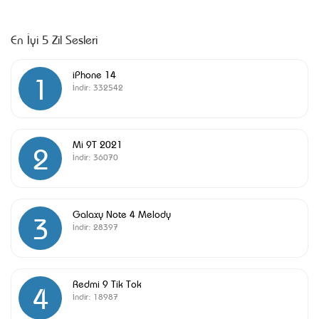
En İyi 5 Zil Sesleri
iPhone 14
1
İndir:
332542
Mi 9T 2021
2
İndir:
36070
Galaxy Note 4 Melody
3
İndir:
28397
Redmi 9 Tik Tok
4
İndir:
18987