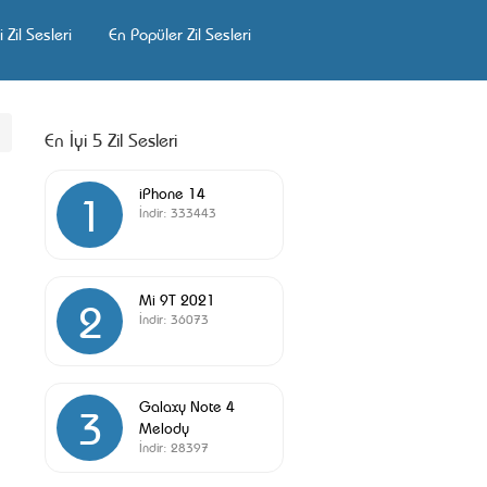
 Zil Sesleri
En Popüler Zil Sesleri
En İyi 5 Zil Sesleri
iPhone 14
1
İndir:
333443
Mi 9T 2021
2
İndir:
36073
Galaxy Note 4
3
Melody
İndir:
28397