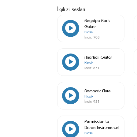
İlgili zil sesleri
Bagpipe Rock
Guitar
Klasik
İndir:
708
Anarkali Guitar
Klasik
İndir:
831
Romantic Flute
Klasik
İndir:
951
Permission to
Dance Instrumental
Klasik