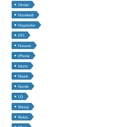
Filmler
Hareketli
Hayvanlar
HTC
Huawei
iPhone
Islami
Klasik
Komik
LG
Mesaj
Nokia
Okul