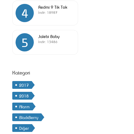
Redmi 9 Tik Tok
4
İndir:
18987
Jalebi Baby
5
İndir:
13486
Kategori
2017
2018
Alarm
BlackBerry
Diğer