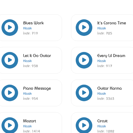
Blues Work
It’s Corona Time
Klasik
Klasik
İndir:
719
İndir:
725
Let It Go Guitar
Every Lil Dream
Klasik
Klasik
İndir:
938
İndir:
917
Piano Message
Guitar Karma
Klasik
Klasik
İndir:
954
İndir:
3363
Mozart
Circuit
Klasik
Klasik
İndir:
1414
İndir:
1282