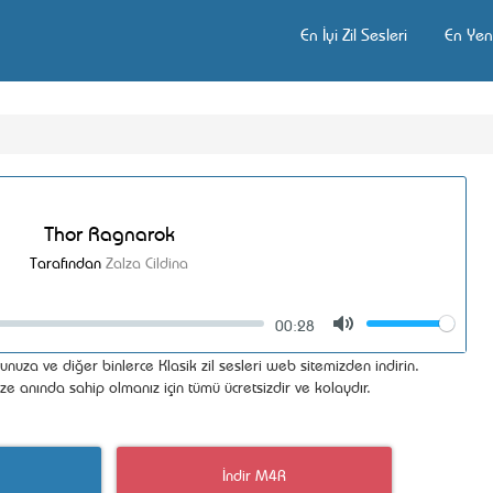
En İyi Zil Sesleri
En Yeni
Thor Ragnarok
Tarafından
Zalza Cildina
00:28
Volume
Mute
nuza ve diğer binlerce Klasik zil sesleri web sitemizden indirin.
ize anında sahip olmanız için tümü ücretsizdir ve kolaydır.
İndir M4R