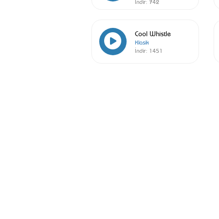
İndir:
742
Cool Whistle
Klasik
İndir:
1451