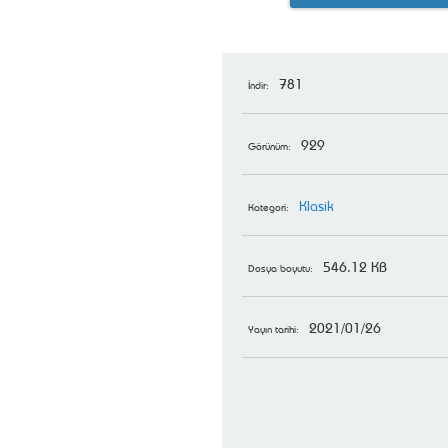
781
İndir:
929
Görünüm:
Klasik
Kategori:
546.12 KB
Dosya boyutu:
2021/01/26
Yayın tarihi: