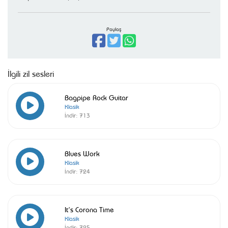
Paylaş
İlgili zil sesleri
Bagpipe Rock Guitar
Klasik
İndir:
713
Blues Work
Klasik
İndir:
724
It’s Corona Time
Klasik
İndir:
725