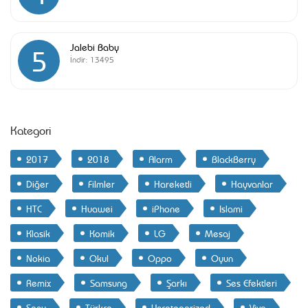
Jalebi Baby
5
İndir:
13495
Kategori
2017
2018
Alarm
BlackBerry
Diğer
Filmler
Hareketli
Hayvanlar
HTC
Huawei
iPhone
Islami
Klasik
Komik
LG
Mesaj
Nokia
Okul
Oppo
Oyun
Remix
Samsung
Şarkı
Ses Efektleri
Sony
Türkçe
Uncategorized
Vivo