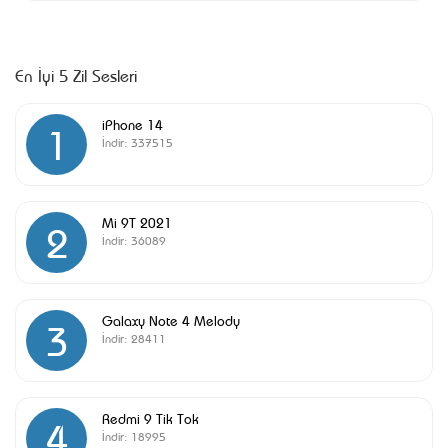
En İyi 5 Zil Sesleri
iPhone 14
1
İndir:
337515
Mi 9T 2021
2
İndir:
36089
Galaxy Note 4 Melody
3
İndir:
28411
Redmi 9 Tik Tok
4
İndir:
18995