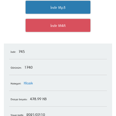
İndir Mp3
İndir M4R
745
İndir:
1740
Görünüm:
Klasik
Kategori:
478.99 KB
Dosya boyutu:
2021/07/10
Yayın tarihi: