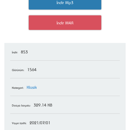
İndir Mp3
İndir M4R
853
İndir:
1564
Görünüm:
Klasik
Kategori:
329.14 KB
Dosya boyutu:
2021/07/01
Yayın tarihi: