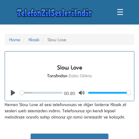
☰
Home
Klasik
Slow Love
Slow Love
Tarafından
Zalza Cildina
00:20
Seek
Volume
Play
Mute
Hemen Slow Love zil sesi telefonunuza ve diğer binlerce Klasik zil
sesleri web sitemizden indirin. Telefonunuz için kendi kişisel
melodinize anında sahip olmanız için tümü ücretsizdir ve kolaydır.