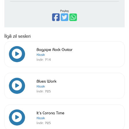
Paylaş
İlgili zil sesleri
Bagpipe Rock Guitar
Klasik
İndir:
714
Blues Work
Klasik
İndir:
725
It’s Corona Time
Klasik
İndir:
725