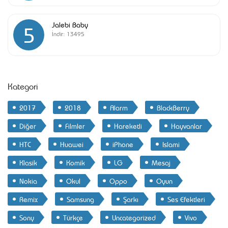
Jalebi Baby
5
İndir:
13495
Kategori
2017
2018
Alarm
BlackBerry
Diğer
Filmler
Hareketli
Hayvanlar
HTC
Huawei
iPhone
Islami
Klasik
Komik
LG
Mesaj
Nokia
Okul
Oppo
Oyun
Remix
Samsung
Şarkı
Ses Efektleri
Sony
Türkçe
Uncategorized
Vivo