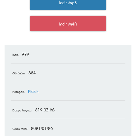
İndir Mp3
İndir M4R
779
İndir:
884
Görünüm:
Klasik
Kategori:
819.03 KB
Dosya boyutu:
2021/01/26
Yayın tarihi: