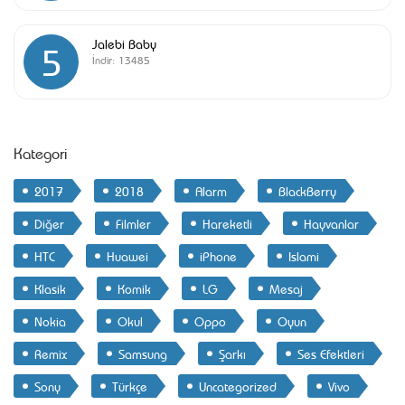
Jalebi Baby
5
İndir:
13485
Kategori
2017
2018
Alarm
BlackBerry
Diğer
Filmler
Hareketli
Hayvanlar
HTC
Huawei
iPhone
Islami
Klasik
Komik
LG
Mesaj
Nokia
Okul
Oppo
Oyun
Remix
Samsung
Şarkı
Ses Efektleri
Sony
Türkçe
Uncategorized
Vivo