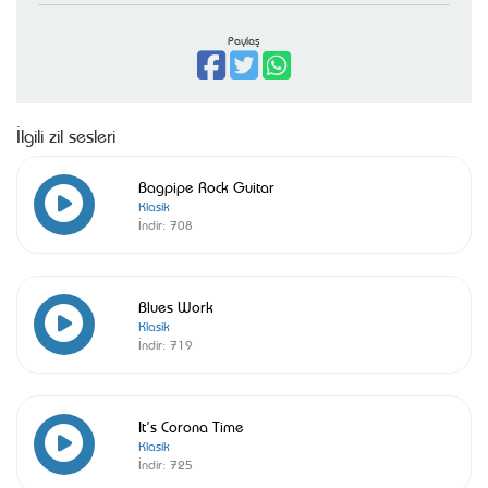
Paylaş
İlgili zil sesleri
Bagpipe Rock Guitar
Klasik
İndir:
708
Blues Work
Klasik
İndir:
719
It’s Corona Time
Klasik
İndir:
725