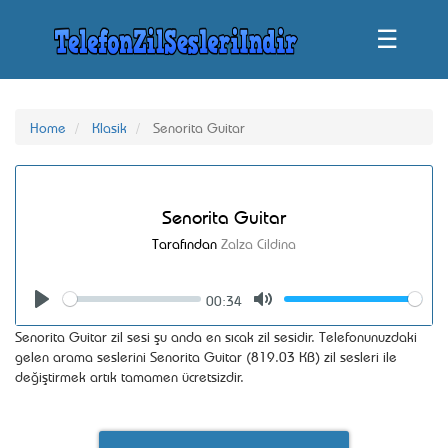
☰
Home
Klasik
Senorita Guitar
Senorita Guitar
Tarafından
Zalza Cildina
00:34
Seek
Volume
Play
Mute
Senorita Guitar zil sesi şu anda en sıcak zil sesidir. Telefonunuzdaki
gelen arama seslerini Senorita Guitar (819.03 KB) zil sesleri ile
değiştirmek artık tamamen ücretsizdir.