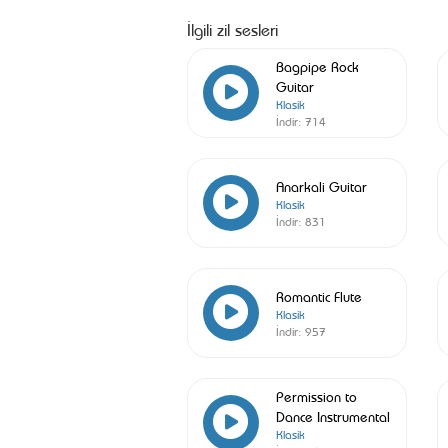
İlgili zil sesleri
Bagpipe Rock
Guitar
Klasik
İndir:
714
Anarkali Guitar
Klasik
İndir:
831
Romantic Flute
Klasik
İndir:
957
Permission to
Dance Instrumental
Klasik