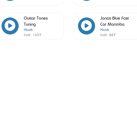
Guitar Tones
Jonas Blue Fast
Tuning
Car Marimba
Klasik
Klasik
İndir:
1657
İndir:
827