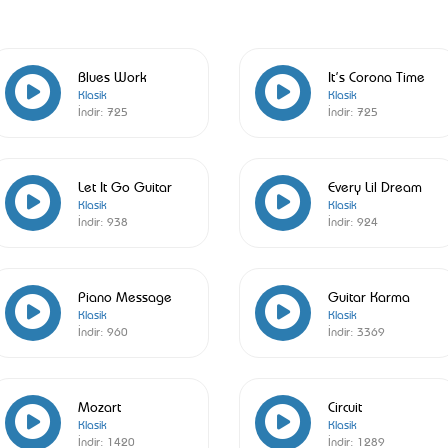
Blues Work
It’s Corona Time
Klasik
Klasik
İndir:
725
İndir:
725
Let It Go Guitar
Every Lil Dream
Klasik
Klasik
İndir:
938
İndir:
924
Piano Message
Guitar Karma
Klasik
Klasik
İndir:
960
İndir:
3369
Mozart
Circuit
Klasik
Klasik
İndir:
1420
İndir:
1289