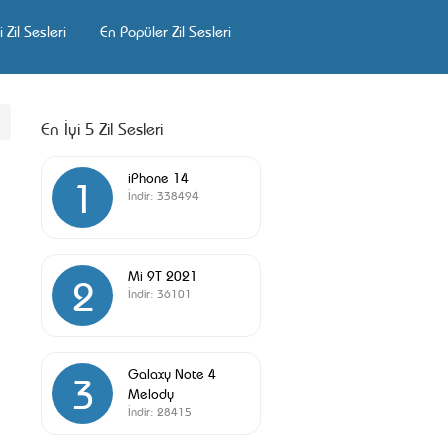
 Zil Sesleri
En Popüler Zil Sesleri
En İyi 5 Zil Sesleri
iPhone 14
1
İndir:
338494
Mi 9T 2021
2
İndir:
36101
Galaxy Note 4
3
Melody
İndir:
28415