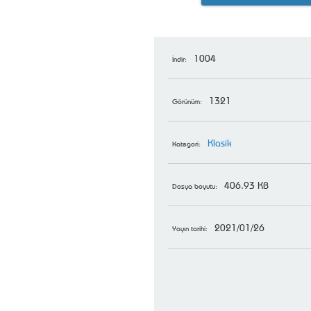
1004
İndir:
1321
Görünüm:
Klasik
Kategori:
406.93 KB
Dosya boyutu:
2021/01/26
Yayın tarihi: