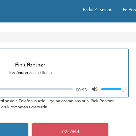
En İyi Zil Sesleri
En Yeni
Pink Panther
Tarafından
Zalza Cildina
00:25
Volume
Mute
 zil sesidir. Telefonunuzdaki gelen arama seslerini Pink Panther
k artık tamamen ücretsizdir.
İndir M4R