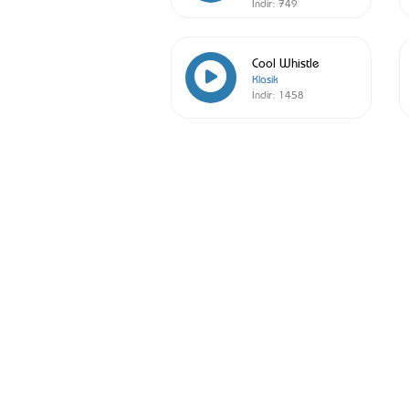
İndir:
749
Cool Whistle
Klasik
İndir:
1458