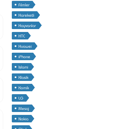
Filmler
Hareketli
Hayvanlar
HTC
Huawei
iPhone
Islami
Klasik
Komik
LG
Mesaj
Nokia
Okul