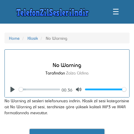
☰
Home
Klasik
No Warning
No Warning
Tarafından
Zalza Cildina
00:36
Seek
Volume
Play
Mute
No Warning zil sesleri telefonunuza indirin. Klasik zil sesi kategorisine
ait No Warning zil sesi, tercihinize göre yüksek kaliteli MP3 ve M4R
formatlarında mevcuttur.