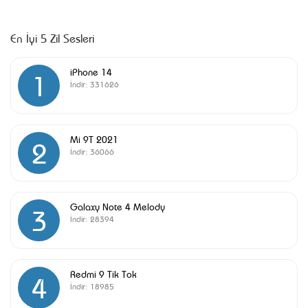
En İyi 5 Zil Sesleri
iPhone 14
1
İndir:
331626
Mi 9T 2021
2
İndir:
36066
Galaxy Note 4 Melody
3
İndir:
28394
Redmi 9 Tik Tok
4
İndir:
18985