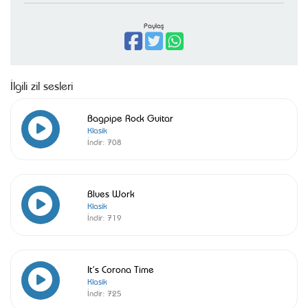
Paylaş
İlgili zil sesleri
Bagpipe Rock Guitar
Klasik
İndir:
708
Blues Work
Klasik
İndir:
719
It’s Corona Time
Klasik
İndir:
725