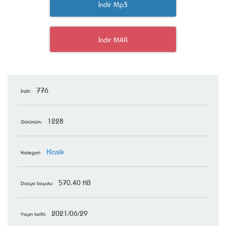
İndir Mp3
İndir M4R
776
İndir:
1228
Görünüm:
Klasik
Kategori:
570.40 KB
Dosya boyutu:
2021/06/29
Yayın tarihi: