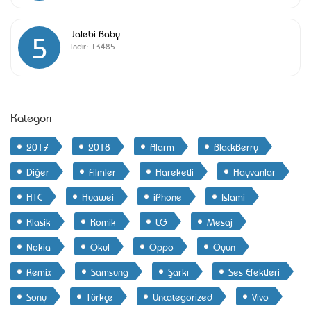
Jalebi Baby
5
İndir:
13485
Kategori
2017
2018
Alarm
BlackBerry
Diğer
Filmler
Hareketli
Hayvanlar
HTC
Huawei
iPhone
Islami
Klasik
Komik
LG
Mesaj
Nokia
Okul
Oppo
Oyun
Remix
Samsung
Şarkı
Ses Efektleri
Sony
Türkçe
Uncategorized
Vivo