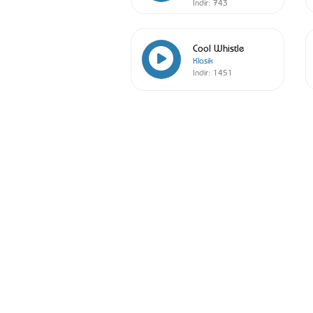
İndir:
743
Cool Whistle
Klasik
İndir:
1451