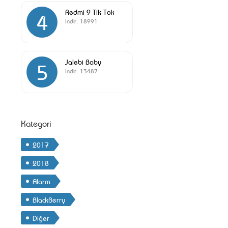
Redmi 9 Tik Tok
4
İndir:
18991
Jalebi Baby
5
İndir:
13487
Kategori
2017
2018
Alarm
BlackBerry
Diğer