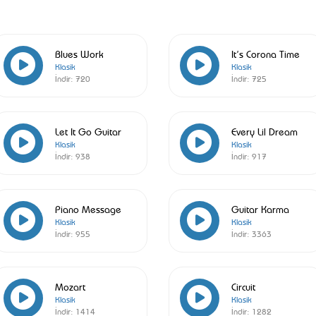
Blues Work
It’s Corona Time
Klasik
Klasik
İndir:
720
İndir:
725
Let It Go Guitar
Every Lil Dream
Klasik
Klasik
İndir:
938
İndir:
917
Piano Message
Guitar Karma
Klasik
Klasik
İndir:
955
İndir:
3363
Mozart
Circuit
Klasik
Klasik
İndir:
1414
İndir:
1282