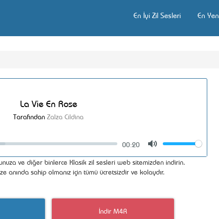
En İyi Zil Sesleri
En Yeni
La Vie En Rose
Tarafından
Zalza Cildina
00:20
Volume
Mute
nuza ve diğer binlerce Klasik zil sesleri web sitemizden indirin.
ize anında sahip olmanız için tümü ücretsizdir ve kolaydır.
İndir M4R