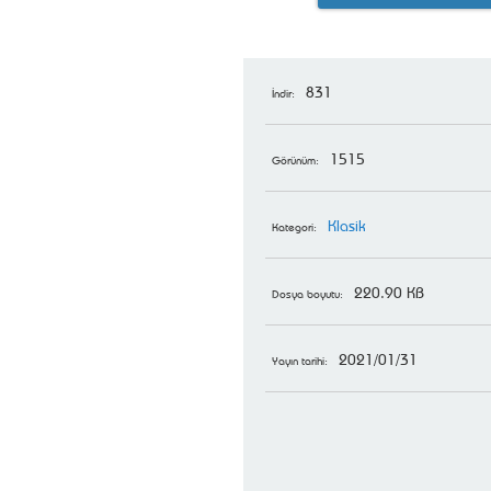
831
İndir:
1515
Görünüm:
Klasik
Kategori:
220.90 KB
Dosya boyutu:
2021/01/31
Yayın tarihi: