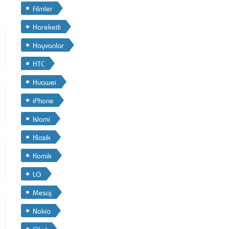
Filmler
Hareketli
Hayvanlar
HTC
Huawei
iPhone
Islami
Klasik
Komik
LG
Mesaj
Nokia
Okul