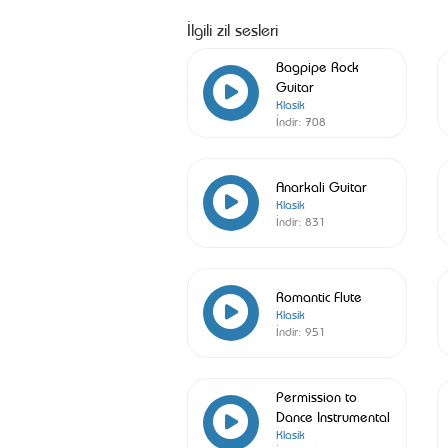
İlgili zil sesleri
Bagpipe Rock
Guitar
Klasik
İndir:
708
Anarkali Guitar
Klasik
İndir:
831
Romantic Flute
Klasik
İndir:
951
Permission to
Dance Instrumental
Klasik