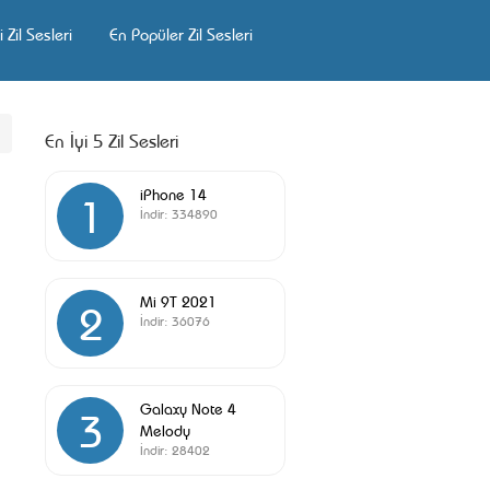
 Zil Sesleri
En Popüler Zil Sesleri
En İyi 5 Zil Sesleri
iPhone 14
1
İndir:
334890
Mi 9T 2021
2
İndir:
36076
Galaxy Note 4
3
Melody
İndir:
28402