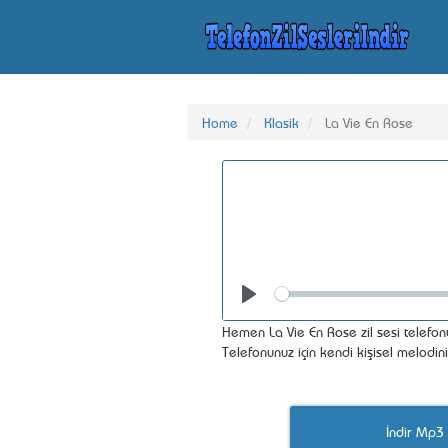
Home
Klasik
La Vie En Rose
Seek
Play
Hemen La Vie En Rose zil sesi telefonu
Telefonunuz için kendi kişisel melodin
İndir Mp3