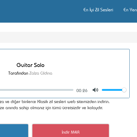
En İyi Zil Sesleri
En Yeni
Guitar Solo
Tarafından
Zalza Cildina
00:26
Volume
Mute
a ve diğer binlerce Klasik zil sesleri web sitemizden indirin.
ize anında sahip olmanız için tümü ücretsizdir ve kolaydır.
İndir M4R