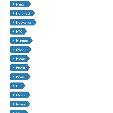
Filmler
Hareketli
Hayvanlar
HTC
Huawei
iPhone
Islami
Klasik
Komik
LG
Mesaj
Nokia
Okul