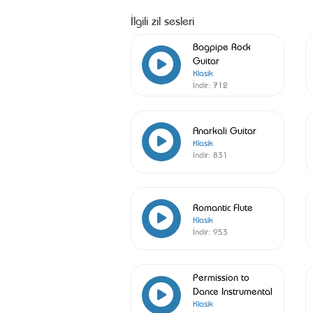
İlgili zil sesleri
Bagpipe Rock
Guitar
Klasik
İndir:
712
Anarkali Guitar
Klasik
İndir:
831
Romantic Flute
Klasik
İndir:
953
Permission to
Dance Instrumental
Klasik