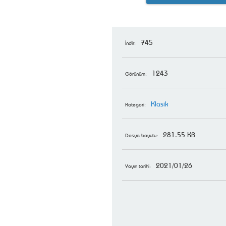
745
İndir:
1243
Görünüm:
Klasik
Kategori:
281.55 KB
Dosya boyutu:
2021/01/26
Yayın tarihi: