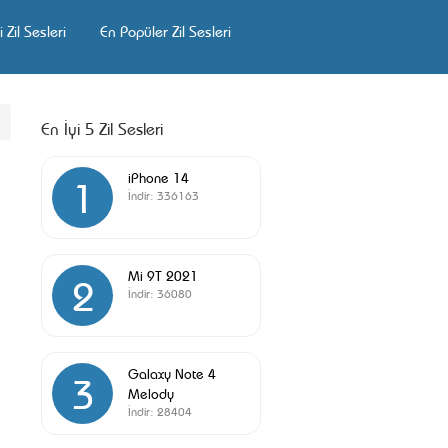
 Zil Sesleri
En Popüler Zil Sesleri
En İyi 5 Zil Sesleri
iPhone 14
1
İndir:
336163
Mi 9T 2021
2
İndir:
36080
Galaxy Note 4
3
Melody
İndir:
28404