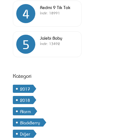
Redmi 9 Tik Tok
4
İndir:
18991
Jalebi Baby
5
İndir:
13492
Kategori
2017
2018
Alarm
BlackBerry
Diğer