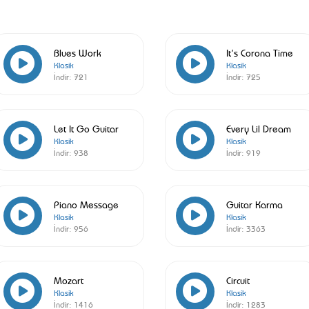
Blues Work
It’s Corona Time
Klasik
Klasik
İndir:
721
İndir:
725
Let It Go Guitar
Every Lil Dream
Klasik
Klasik
İndir:
938
İndir:
919
Piano Message
Guitar Karma
Klasik
Klasik
İndir:
956
İndir:
3363
Mozart
Circuit
Klasik
Klasik
İndir:
1416
İndir:
1283