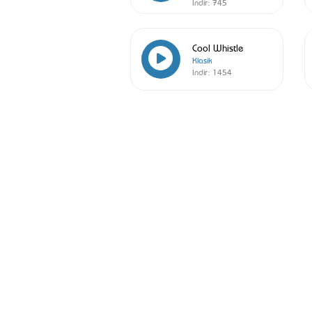
İndir:
745
Cool Whistle
Klasik
İndir:
1454