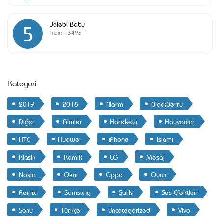
Jalebi Baby
5
İndir:
13495
Kategori
2017
2018
Alarm
BlackBerry
Diğer
Filmler
Hareketli
Hayvanlar
HTC
Huawei
iPhone
Islami
Klasik
Komik
LG
Mesaj
Nokia
Okul
Oppo
Oyun
Remix
Samsung
Şarkı
Ses Efektleri
Sony
Türkçe
Uncategorized
Vivo