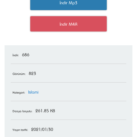
İndir Mp3
İndir M4R
686
İndir:
823
Görünüm:
Islami
Kategori:
261.85 KB
Dosya boyutu:
2021/01/30
Yayın tarihi: