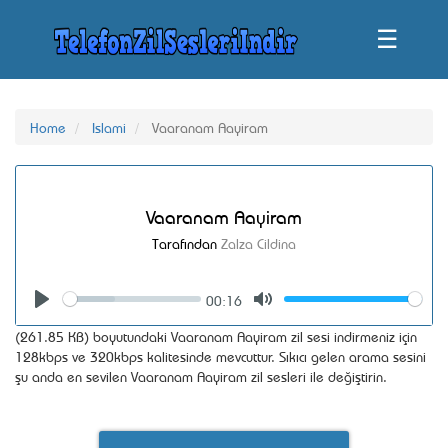
☰
Home
Islami
Vaaranam Aayiram
Vaaranam Aayiram
Tarafından
Zalza Cildina
00:16
Seek
Volume
Play
Mute
(261.85 KB) boyutundaki Vaaranam Aayiram zil sesi indirmeniz için
128kbps ve 320kbps kalitesinde mevcuttur. Sıkıcı gelen arama sesini
şu anda en sevilen Vaaranam Aayiram zil sesleri ile değiştirin.