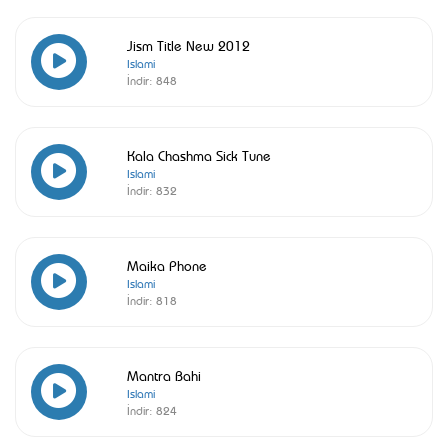
Jism Title New 2012
Islami
İndir:
848
Kala Chashma Sick Tune
Islami
İndir:
832
Maika Phone
Islami
İndir:
818
Mantra Bahi
Islami
İndir:
824