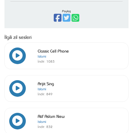
Paylaş
İlgili zil sesleri
Classic Cell Phone
Islami
İndir:
1083
Arijit Sing
Islami
İndir:
849
Atif Aslam New
Islami
İndir:
832