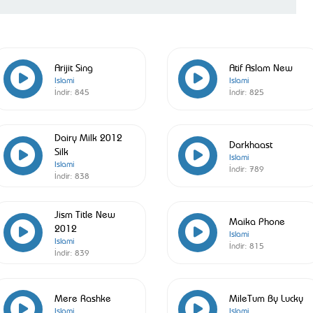
Arijit Sing
Atif Aslam New
Islami
Islami
İndir:
845
İndir:
825
Dairy Milk 2012
Darkhaast
Silk
Islami
Islami
İndir:
789
İndir:
838
Jism Title New
Maika Phone
2012
Islami
Islami
İndir:
815
İndir:
839
Mere Rashke
MileTum By Lucky
Islami
Islami