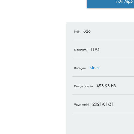
İndir Mp3
826
İndir:
1193
Görünüm:
Islami
Kategori:
453.93 KB
Dosya boyutu:
2021/01/31
Yayın tarihi: