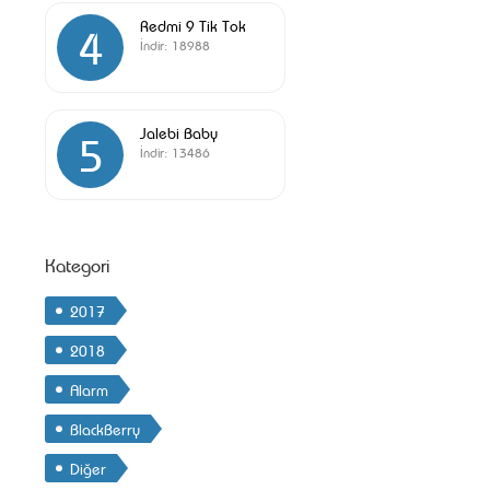
Redmi 9 Tik Tok
4
İndir:
18988
Jalebi Baby
5
İndir:
13486
Kategori
2017
2018
Alarm
BlackBerry
Diğer