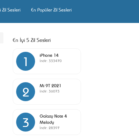
 Zil Sesleri
En Popüler Zil Sesleri
En İyi 5 Zil Sesleri
iPhone 14
1
İndir:
333470
Mi 9T 2021
2
İndir:
36073
Galaxy Note 4
3
Melody
İndir:
28397