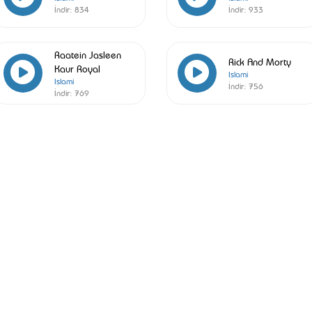
İndir:
834
İndir:
933
Raatein Jasleen
Rick And Morty
Kaur Royal
Islami
Islami
İndir:
756
İndir:
769