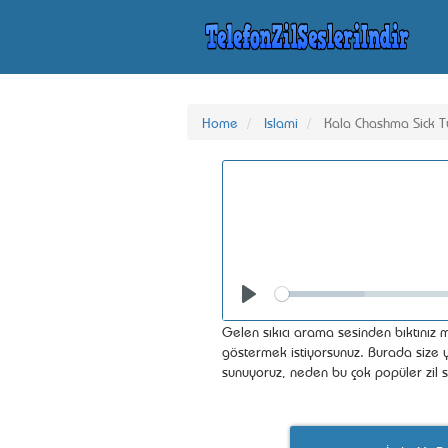
Home
Islami
Kala Chashma Sick 
Seek
Play
Gelen sıkıcı arama sesinden bıktınız m
göstermek istiyorsunuz. Burada size yü
sunuyoruz, neden bu çok popüler zil s