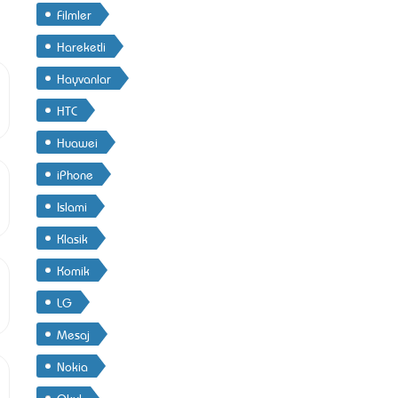
Filmler
Hareketli
Hayvanlar
HTC
Huawei
iPhone
Islami
Klasik
Komik
LG
Mesaj
Nokia
Okul