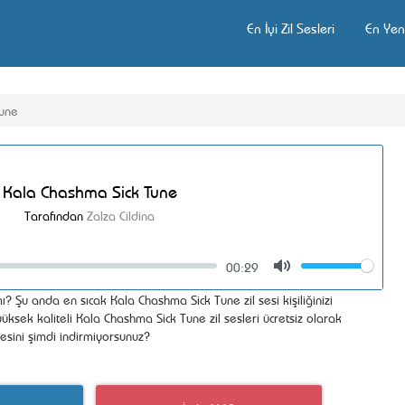
En İyi Zil Sesleri
En Yeni
Tune
Kala Chashma Sick Tune
Tarafından
Zalza Cildina
00:29
Volume
Mute
ı? Şu anda en sıcak Kala Chashma Sick Tune zil sesi kişiliğinizi
ksek kaliteli Kala Chashma Sick Tune zil sesleri ücretsiz olarak
esini şimdi indirmiyorsunuz?