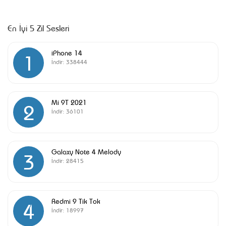
En İyi 5 Zil Sesleri
iPhone 14
1
İndir:
338444
Mi 9T 2021
2
İndir:
36101
Galaxy Note 4 Melody
3
İndir:
28415
Redmi 9 Tik Tok
4
İndir:
18997