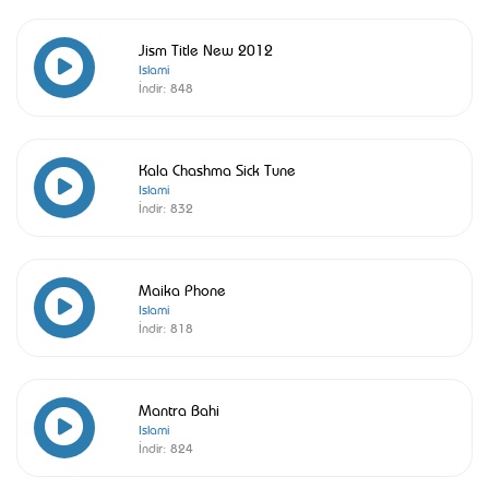
Jism Title New 2012
Islami
İndir:
848
Kala Chashma Sick Tune
Islami
İndir:
832
Maika Phone
Islami
İndir:
818
Mantra Bahi
Islami
İndir:
824