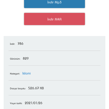
İndir Mp3
İndir M4R
786
İndir:
829
Görünüm:
Islami
Kategori:
526.67 KB
Dosya boyutu:
2021/01/26
Yayın tarihi: