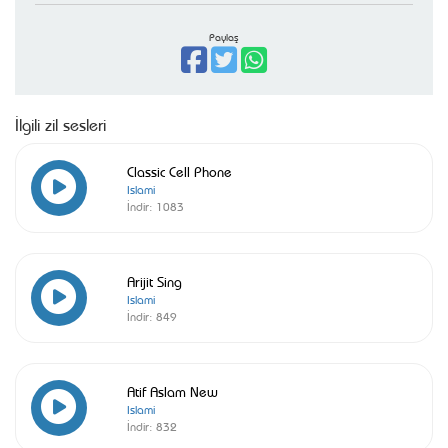
Paylaş
İlgili zil sesleri
Classic Cell Phone
Islami
İndir:
1083
Arijit Sing
Islami
İndir:
849
Atif Aslam New
Islami
İndir:
832