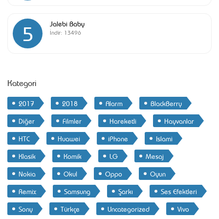
Jalebi Baby
5
İndir:
13496
Kategori
2017
2018
Alarm
BlackBerry
Diğer
Filmler
Hareketli
Hayvanlar
HTC
Huawei
iPhone
Islami
Klasik
Komik
LG
Mesaj
Nokia
Okul
Oppo
Oyun
Remix
Samsung
Şarkı
Ses Efektleri
Sony
Türkçe
Uncategorized
Vivo