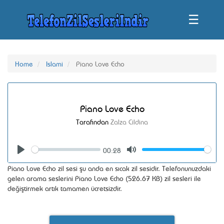
☰
Home
Islami
Piano Love Echo
Piano Love Echo
Tarafından
Zalza Cildina
00:28
Seek
Volume
Play
Mute
Piano Love Echo zil sesi şu anda en sıcak zil sesidir. Telefonunuzdaki
gelen arama seslerini Piano Love Echo (526.67 KB) zil sesleri ile
değiştirmek artık tamamen ücretsizdir.