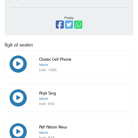
Paylaş
İlgili zil sesleri
Classic Cell Phone
Islami
İndir:
1083
Arijit Sing
Islami
İndir:
850
Atif Aslam New
Islami
İndir:
833