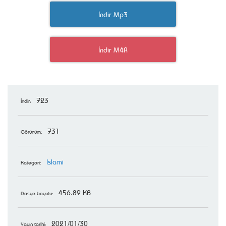
İndir Mp3
İndir M4R
723
İndir:
731
Görünüm:
Islami
Kategori:
456.89 KB
Dosya boyutu:
2021/01/30
Yayın tarihi: