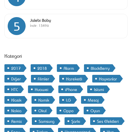
Jalebi Baby
5
İndir:
13496
Kategori
2017
2018
Alarm
BlackBerry
Diğer
Filmler
Hareketli
Hayvanlar
HTC
Huawei
iPhone
Islami
Klasik
Komik
LG
Mesaj
Nokia
Okul
Oppo
Oyun
Remix
Samsung
Şarkı
Ses Efektleri
Sony
Türkçe
Uncategorized
Vivo