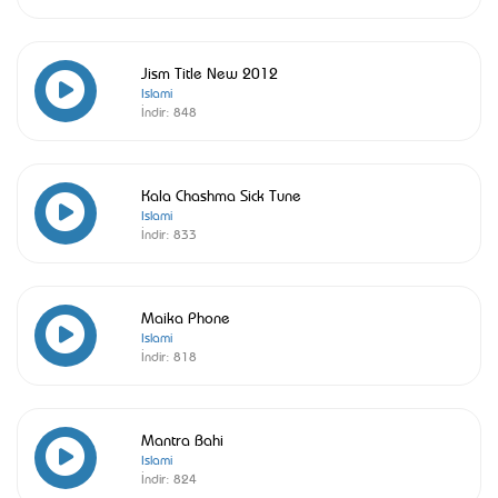
Jism Title New 2012
Islami
İndir:
848
Kala Chashma Sick Tune
Islami
İndir:
833
Maika Phone
Islami
İndir:
818
Mantra Bahi
Islami
İndir:
824