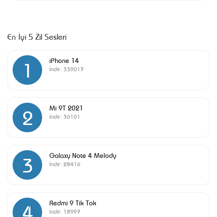
En İyi 5 Zil Sesleri
iPhone 14
1
İndir:
339017
Mi 9T 2021
2
İndir:
36101
Galaxy Note 4 Melody
3
İndir:
28416
Redmi 9 Tik Tok
4
İndir:
18997