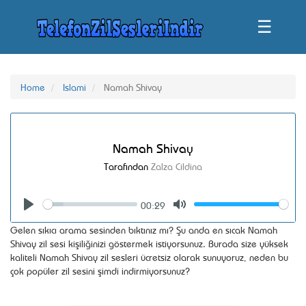
☰
Home
Islami
Namah Shivay
Namah Shivay
Tarafından
Zalza Cildina
00:29
Seek
Volume
Play
Mute
Gelen sıkıcı arama sesinden bıktınız mı? Şu anda en sıcak Namah
Shivay zil sesi kişiliğinizi göstermek istiyorsunuz. Burada size yüksek
kaliteli Namah Shivay zil sesleri ücretsiz olarak sunuyoruz, neden bu
çok popüler zil sesini şimdi indirmiyorsunuz?