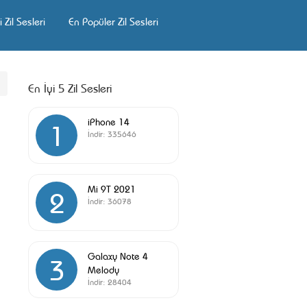
 Zil Sesleri
En Popüler Zil Sesleri
En İyi 5 Zil Sesleri
iPhone 14
1
İndir:
335646
Mi 9T 2021
2
İndir:
36078
Galaxy Note 4
3
Melody
İndir:
28404