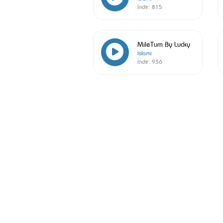
İndir:
815
MileTum By Lucky
Islami
İndir:
936