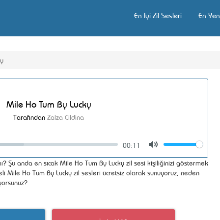
En İyi Zil Sesleri
En Yeni
ky
Mile Ho Tum By Lucky
Tarafından
Zalza Cildina
00:11
Volume
Mute
ı? Şu anda en sıcak Mile Ho Tum By Lucky zil sesi kişiliğinizi göstermek
eli Mile Ho Tum By Lucky zil sesleri ücretsiz olarak sunuyoruz, neden
iyorsunuz?