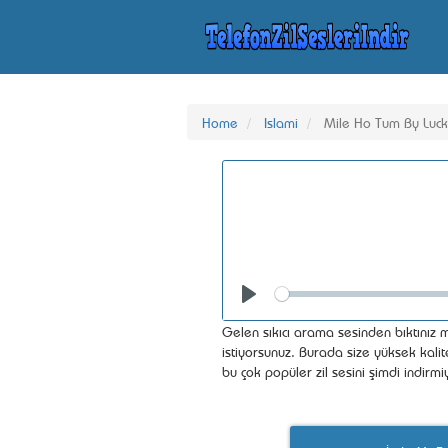
Home
Islami
Mile Ho Tum By Luc
Seek
Play
Gelen sıkıcı arama sesinden bıktınız m
istiyorsunuz. Burada size yüksek kalit
bu çok popüler zil sesini şimdi indirm