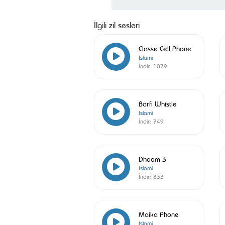
İlgili zil sesleri
Classic Cell Phone
Islami
İndir:
1079
Barfi Whistle
Islami
İndir:
749
Dhoom 3
Islami
İndir:
833
Maika Phone
Islami