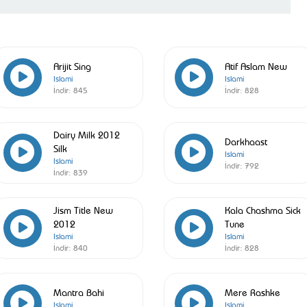
Arijit Sing
Atif Aslam New
Islami
Islami
İndir:
845
İndir:
828
Dairy Milk 2012
Darkhaast
Silk
Islami
Islami
İndir:
792
İndir:
839
Jism Title New
Kala Chashma Sick
2012
Tune
Islami
Islami
İndir:
840
İndir:
828
Mantra Bahi
Mere Rashke
Islami
Islami