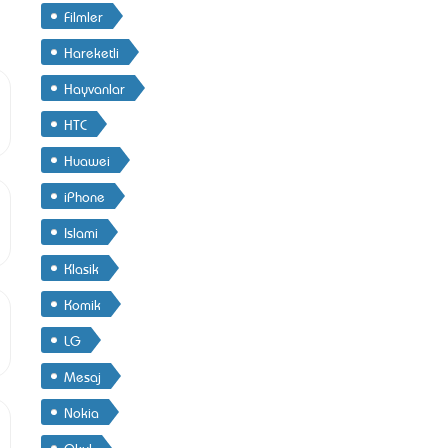
Filmler
Hareketli
Hayvanlar
HTC
Huawei
iPhone
Islami
Klasik
Komik
LG
Mesaj
Nokia
Okul