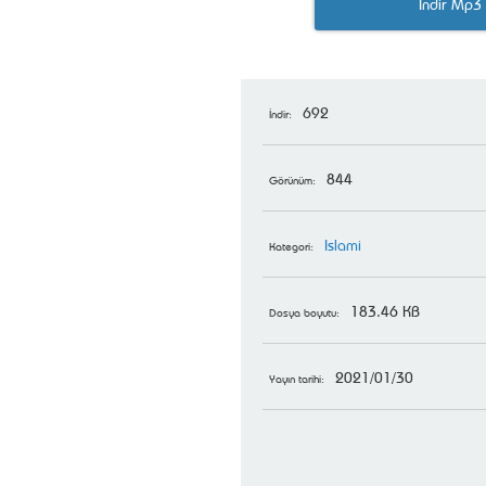
İndir Mp3
692
İndir:
844
Görünüm:
Islami
Kategori:
183.46 KB
Dosya boyutu:
2021/01/30
Yayın tarihi: