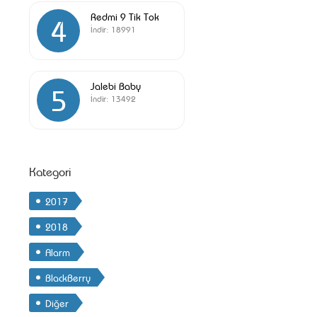
Redmi 9 Tik Tok
4
İndir:
18991
Jalebi Baby
5
İndir:
13492
Kategori
2017
2018
Alarm
BlackBerry
Diğer