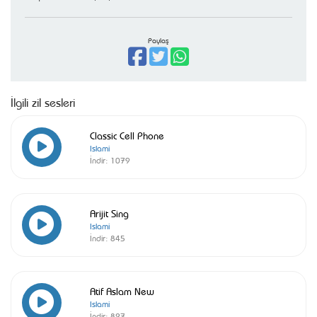
Paylaş
İlgili zil sesleri
Classic Cell Phone
Islami
İndir:
1079
Arijit Sing
Islami
İndir:
845
Atif Aslam New
Islami
İndir:
827