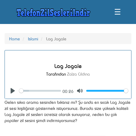
☰
Home
Islami
Lag Jagale
Lag Jagale
Tarafından
Zalza Cildina
00:26
Seek
Volume
Play
Mute
Gelen sıkıcı arama sesinden bıktınız mı? Şu anda en sıcak Lag Jagale
zil sesi kişiliğinizi göstermek istiyorsunuz. Burada size yüksek kaliteli
Lag Jagale zil sesleri ücretsiz olarak sunuyoruz, neden bu çok
popüler zil sesini şimdi indirmiyorsunuz?