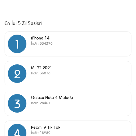
En İyi 5 Zil Sesleri
iPhone 14
1
İndir:
334376
Mi 9T 2021
2
İndir:
36076
Galaxy Note 4 Melody
3
İndir:
28401
Redmi 9 Tik Tok
4
İndir:
18989