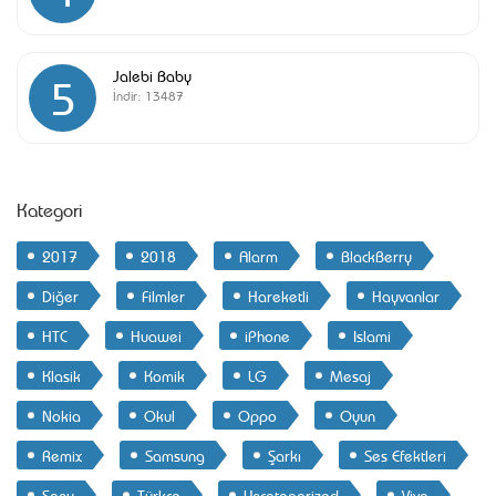
Jalebi Baby
5
İndir:
13487
Kategori
2017
2018
Alarm
BlackBerry
Diğer
Filmler
Hareketli
Hayvanlar
HTC
Huawei
iPhone
Islami
Klasik
Komik
LG
Mesaj
Nokia
Okul
Oppo
Oyun
Remix
Samsung
Şarkı
Ses Efektleri
Sony
Türkçe
Uncategorized
Vivo