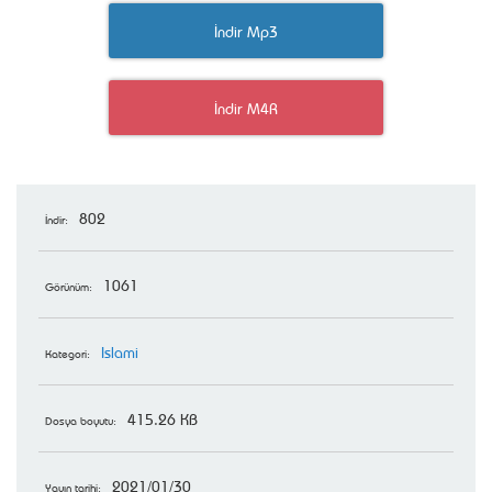
İndir Mp3
İndir M4R
802
İndir:
1061
Görünüm:
Islami
Kategori:
415.26 KB
Dosya boyutu:
2021/01/30
Yayın tarihi: