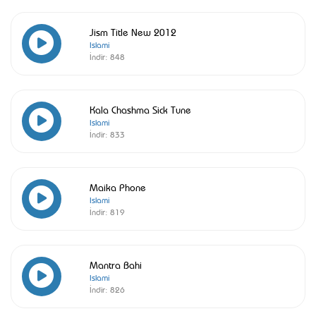
Jism Title New 2012
Islami
İndir:
848
Kala Chashma Sick Tune
Islami
İndir:
833
Maika Phone
Islami
İndir:
819
Mantra Bahi
Islami
İndir:
826