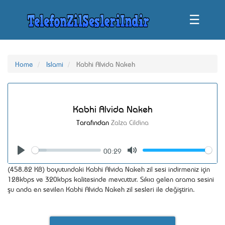
☰
Home
Islami
Kabhi Alvida Nakeh
Kabhi Alvida Nakeh
Tarafından
Zalza Cildina
00:29
Seek
Volume
Play
Mute
(458.82 KB) boyutundaki Kabhi Alvida Nakeh zil sesi indirmeniz için
128kbps ve 320kbps kalitesinde mevcuttur. Sıkıcı gelen arama sesini
şu anda en sevilen Kabhi Alvida Nakeh zil sesleri ile değiştirin.