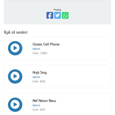
Paylaş
İlgili zil sesleri
Classic Cell Phone
Islami
İndir:
1083
Arijit Sing
Islami
İndir:
852
Atif Aslam New
Islami
İndir:
835