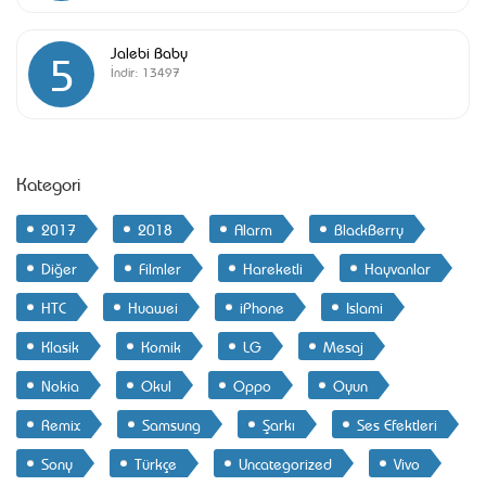
Jalebi Baby
5
İndir:
13497
Kategori
2017
2018
Alarm
BlackBerry
Diğer
Filmler
Hareketli
Hayvanlar
HTC
Huawei
iPhone
Islami
Klasik
Komik
LG
Mesaj
Nokia
Okul
Oppo
Oyun
Remix
Samsung
Şarkı
Ses Efektleri
Sony
Türkçe
Uncategorized
Vivo