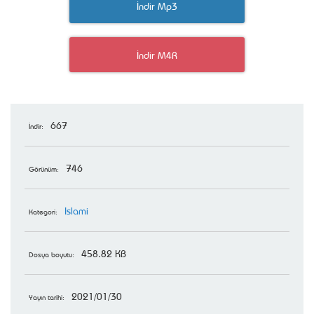
İndir Mp3
İndir M4R
667
İndir:
746
Görünüm:
Islami
Kategori:
458.82 KB
Dosya boyutu:
2021/01/30
Yayın tarihi: