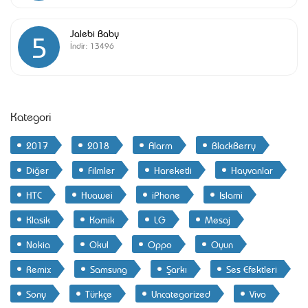
Jalebi Baby
5
İndir:
13496
Kategori
2017
2018
Alarm
BlackBerry
Diğer
Filmler
Hareketli
Hayvanlar
HTC
Huawei
iPhone
Islami
Klasik
Komik
LG
Mesaj
Nokia
Okul
Oppo
Oyun
Remix
Samsung
Şarkı
Ses Efektleri
Sony
Türkçe
Uncategorized
Vivo