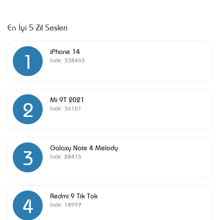
En İyi 5 Zil Sesleri
iPhone 14
1
İndir:
338463
Mi 9T 2021
2
İndir:
36101
Galaxy Note 4 Melody
3
İndir:
28415
Redmi 9 Tik Tok
4
İndir:
18997