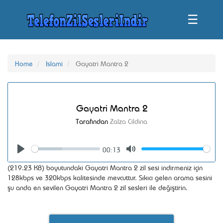
☰
Home
Islami
Gayatri Mantra 2
Gayatri Mantra 2
Tarafından
Zalza Cildina
00:13
Seek
Volume
Play
Mute
(219.23 KB) boyutundaki Gayatri Mantra 2 zil sesi indirmeniz için
128kbps ve 320kbps kalitesinde mevcuttur. Sıkıcı gelen arama sesini
şu anda en sevilen Gayatri Mantra 2 zil sesleri ile değiştirin.