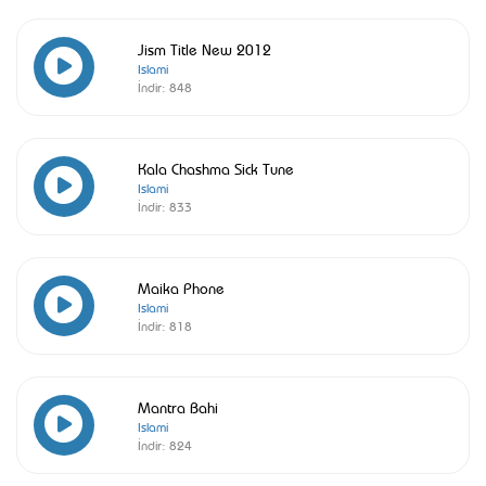
Jism Title New 2012
Islami
İndir:
848
Kala Chashma Sick Tune
Islami
İndir:
833
Maika Phone
Islami
İndir:
818
Mantra Bahi
Islami
İndir:
824