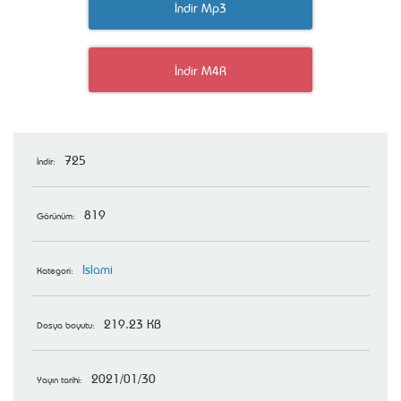
İndir Mp3
İndir M4R
725
İndir:
819
Görünüm:
Islami
Kategori:
219.23 KB
Dosya boyutu:
2021/01/30
Yayın tarihi: