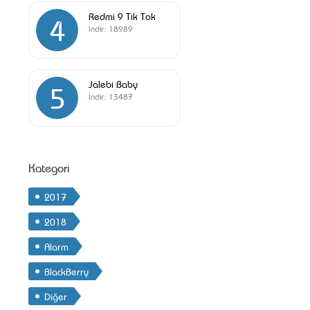
Redmi 9 Tik Tok
4
İndir:
18989
Jalebi Baby
5
İndir:
13487
Kategori
2017
2018
Alarm
BlackBerry
Diğer