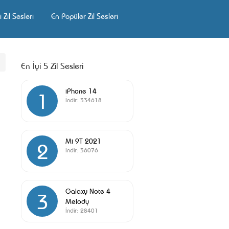
 Zil Sesleri
En Popüler Zil Sesleri
En İyi 5 Zil Sesleri
iPhone 14
1
İndir:
334618
Mi 9T 2021
2
İndir:
36076
Galaxy Note 4
3
Melody
İndir:
28401