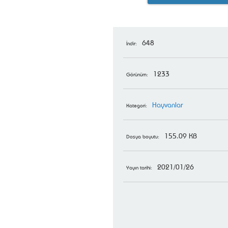
648
İndir:
1233
Görünüm:
Hayvanlar
Kategori:
155.09 KB
Dosya boyutu:
2021/01/26
Yayın tarihi: