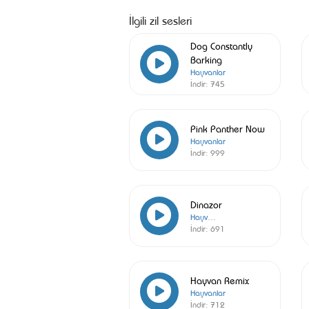
İlgili zil sesleri
Dog Constantly
Barking
Hayvanlar
İndir:
745
Pink Panther Now
Hayvanlar
İndir:
999
Dinazor
Hayvanlar
İndir:
691
Hayvan Remix
Hayvanlar
İndir:
712