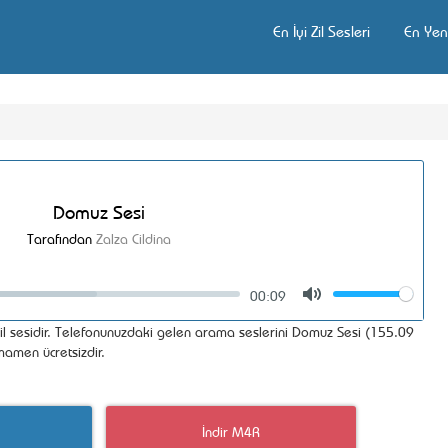
En İyi Zil Sesleri
En Yeni
Domuz Sesi
Tarafından
Zalza Cildina
00:09
Volume
Mute
zil sesidir. Telefonunuzdaki gelen arama seslerini Domuz Sesi (155.09
amamen ücretsizdir.
İndir M4R