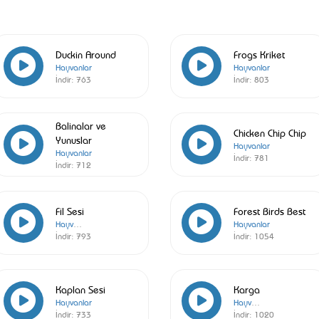
Duckin Around
Frogs Kriket
Hayvanlar
Hayvanlar
İndir:
763
İndir:
803
Balinalar ve
Chicken Chip Chip
Yunuslar
Hayvanlar
Hayvanlar
İndir:
781
İndir:
712
Fil Sesi
Forest Birds Best
Hayvanlar
Hayvanlar
İndir:
793
İndir:
1054
Kaplan Sesi
Karga
Hayvanlar
Hayvanlar
İndir:
733
İndir:
1020