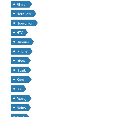
Filmler
Hareketli
Hayvanlar
HTC
Huawei
iPhone
Islami
Klasik
Komik
LG
Mesaj
Nokia
Okul