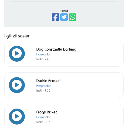
Paylaş
İlgili zil sesleri
Dog Constantly Barking
Hayvanlar
İndir:
745
Duckin Around
Hayvanlar
İndir:
762
Frogs Kriket
Hayvanlar
İndir:
803