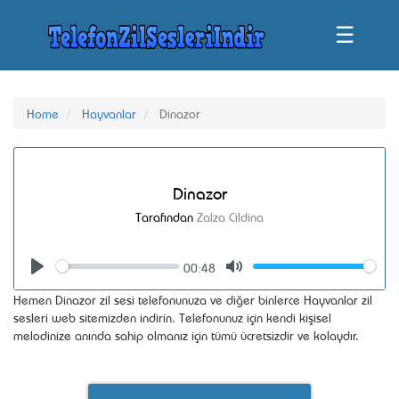
☰
Home
Hayvanlar
Dinazor
Dinazor
Tarafından
Zalza Cildina
00:48
Seek
Volume
Play
Mute
Hemen Dinazor zil sesi telefonunuza ve diğer binlerce Hayvanlar zil
sesleri web sitemizden indirin. Telefonunuz için kendi kişisel
melodinize anında sahip olmanız için tümü ücretsizdir ve kolaydır.