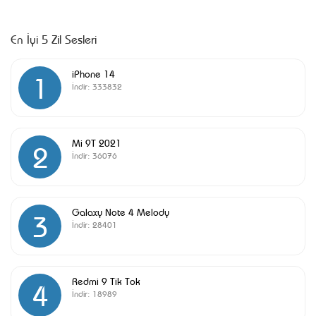
En İyi 5 Zil Sesleri
iPhone 14
1
İndir:
333832
Mi 9T 2021
2
İndir:
36076
Galaxy Note 4 Melody
3
İndir:
28401
Redmi 9 Tik Tok
4
İndir:
18989