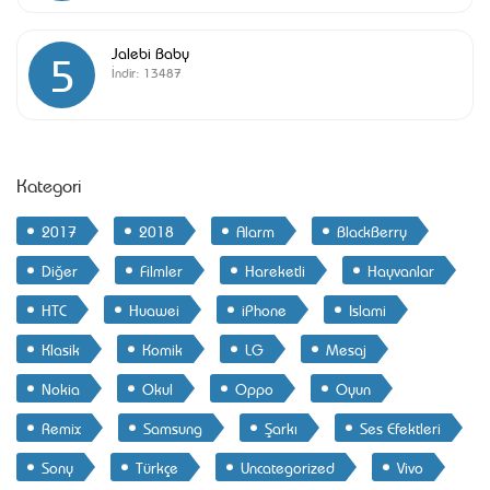
Jalebi Baby
5
İndir:
13487
Kategori
2017
2018
Alarm
BlackBerry
Diğer
Filmler
Hareketli
Hayvanlar
HTC
Huawei
iPhone
Islami
Klasik
Komik
LG
Mesaj
Nokia
Okul
Oppo
Oyun
Remix
Samsung
Şarkı
Ses Efektleri
Sony
Türkçe
Uncategorized
Vivo