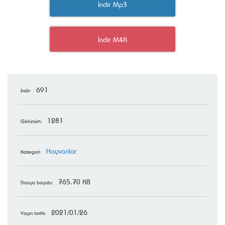
İndir Mp3
İndir M4R
691
İndir:
1281
Görünüm:
Hayvanlar
Kategori:
765.70 KB
Dosya boyutu:
2021/01/26
Yayın tarihi: