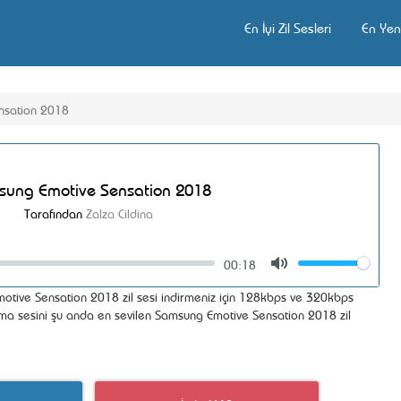
En İyi Zil Sesleri
En Yeni
nsation 2018
ung Emotive Sensation 2018
Tarafından
Zalza Cildina
00:18
Volume
Mute
tive Sensation 2018 zil sesi indirmeniz için 128kbps ve 320kbps
rama sesini şu anda en sevilen Samsung Emotive Sensation 2018 zil