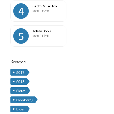
Redmi 9 Tik Tok
4
İndir:
18996
Jalebi Baby
5
İndir:
13495
Kategori
2017
2018
Alarm
BlackBerry
Diğer