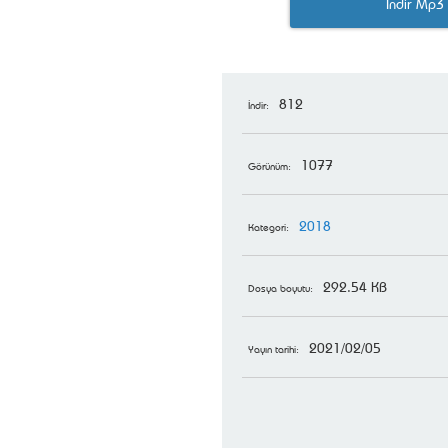
İndir Mp3
812
İndir:
1077
Görünüm:
2018
Kategori:
292.54 KB
Dosya boyutu:
2021/02/05
Yayın tarihi: