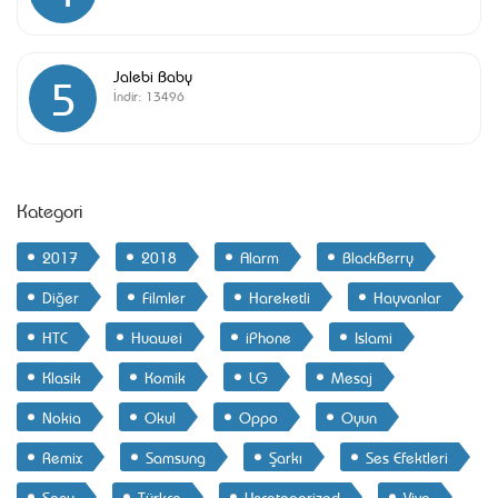
Jalebi Baby
5
İndir:
13496
Kategori
2017
2018
Alarm
BlackBerry
Diğer
Filmler
Hareketli
Hayvanlar
HTC
Huawei
iPhone
Islami
Klasik
Komik
LG
Mesaj
Nokia
Okul
Oppo
Oyun
Remix
Samsung
Şarkı
Ses Efektleri
Sony
Türkçe
Uncategorized
Vivo