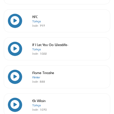
KFC
Türkçe
İndir:
797
If I Let You Go Westlife-
Türkçe
İndir:
1022
Flame Tinashe
Filmler
İndir:
888
Ek Villain
Türkçe
İndir:
1070