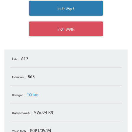
İndir Mp3
İndir M4R
617
İndir:
863
Görünüm:
Türkçe
Kategori:
576.93 KB
Dosya boyutu:
2021/05/24
Yayın tarihi: