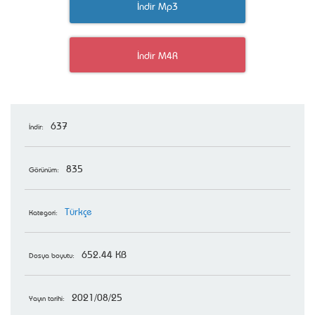
İndir Mp3
İndir M4R
637
İndir:
835
Görünüm:
Türkçe
Kategori:
652.44 KB
Dosya boyutu:
2021/08/25
Yayın tarihi: