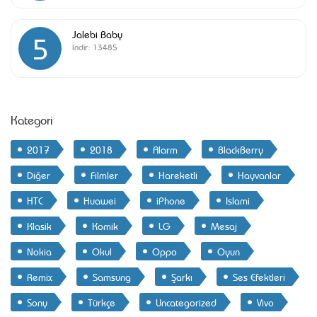
Jalebi Baby
5
İndir:
13485
Kategori
2017
2018
Alarm
BlackBerry
Diğer
Filmler
Hareketli
Hayvanlar
HTC
Huawei
iPhone
Islami
Klasik
Komik
LG
Mesaj
Nokia
Okul
Oppo
Oyun
Remix
Samsung
Şarkı
Ses Efektleri
Sony
Türkçe
Uncategorized
Vivo