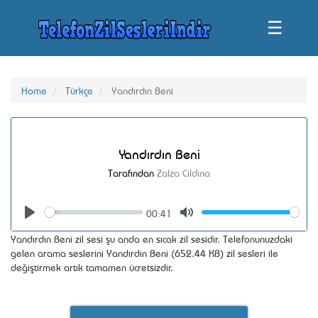
☰
Home
Türkçe
Yandırdın Beni
Yandırdın Beni
Tarafından
Zalza Cildina
00:41
Seek
Volume
Play
Mute
Yandırdın Beni zil sesi şu anda en sıcak zil sesidir. Telefonunuzdaki
gelen arama seslerini Yandırdın Beni (652.44 KB) zil sesleri ile
değiştirmek artık tamamen ücretsizdir.