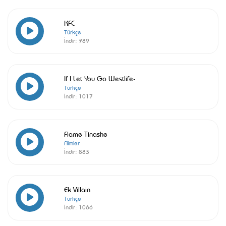
KFC
Türkçe
İndir:
789
If I Let You Go Westlife-
Türkçe
İndir:
1017
Flame Tinashe
Filmler
İndir:
883
Ek Villain
Türkçe
İndir:
1066