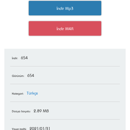
İndir Mp3
İndir M4R
654
İndir:
654
Görünüm:
Türkçe
Kategori:
2.89 MB
Dosya boyutu:
2021/01/31
Yayın tarihi: