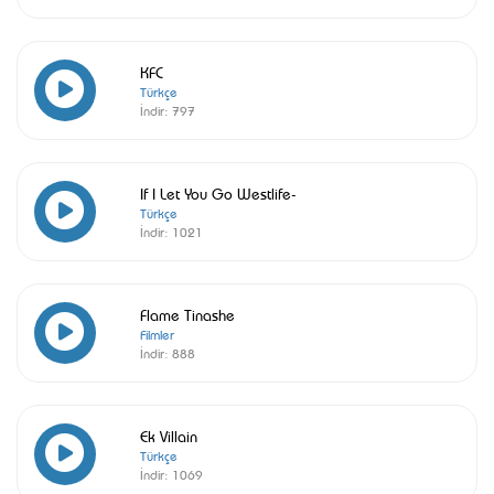
KFC
Türkçe
İndir:
797
If I Let You Go Westlife-
Türkçe
İndir:
1021
Flame Tinashe
Filmler
İndir:
888
Ek Villain
Türkçe
İndir:
1069