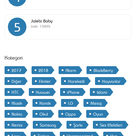
Jalebi Baby
5
İndir:
13495
Kategori
2017
2018
Alarm
BlackBerry
Diğer
Filmler
Hareketli
Hayvanlar
HTC
Huawei
iPhone
Islami
Klasik
Komik
LG
Mesaj
Nokia
Okul
Oppo
Oyun
Remix
Samsung
Şarkı
Ses Efektleri
Sony
Türkçe
Uncategorized
Vivo