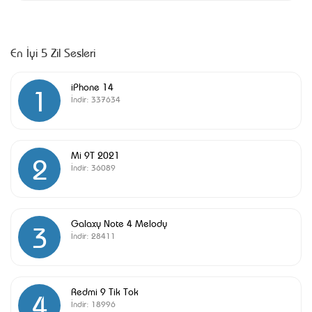
En İyi 5 Zil Sesleri
iPhone 14
1
İndir:
337634
Mi 9T 2021
2
İndir:
36089
Galaxy Note 4 Melody
3
İndir:
28411
Redmi 9 Tik Tok
4
İndir:
18996