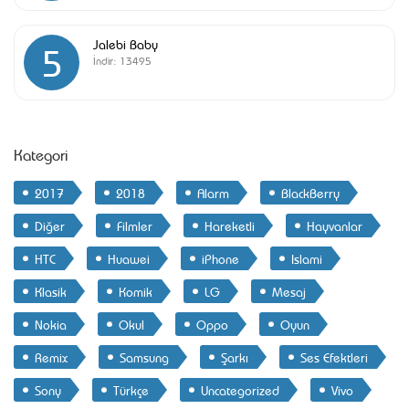
Jalebi Baby
5
İndir:
13495
Kategori
2017
2018
Alarm
BlackBerry
Diğer
Filmler
Hareketli
Hayvanlar
HTC
Huawei
iPhone
Islami
Klasik
Komik
LG
Mesaj
Nokia
Okul
Oppo
Oyun
Remix
Samsung
Şarkı
Ses Efektleri
Sony
Türkçe
Uncategorized
Vivo