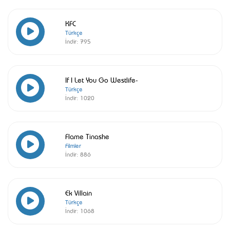
KFC
Türkçe
İndir:
795
If I Let You Go Westlife-
Türkçe
İndir:
1020
Flame Tinashe
Filmler
İndir:
886
Ek Villain
Türkçe
İndir:
1068