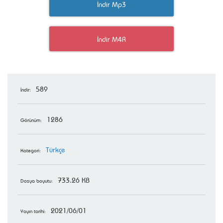
İndir Mp3
İndir M4R
589
İndir:
1286
Görünüm:
Türkçe
Kategori:
733.26 KB
Dosya boyutu:
2021/06/01
Yayın tarihi: