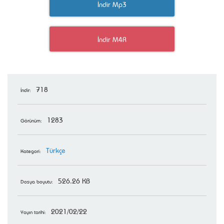
İndir Mp3
İndir M4R
718
İndir:
1283
Görünüm:
Türkçe
Kategori:
526.26 KB
Dosya boyutu:
2021/02/22
Yayın tarihi: