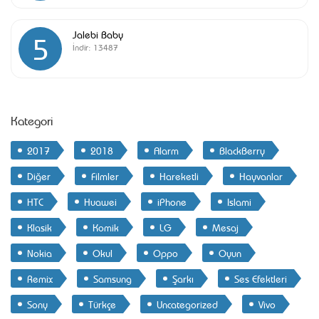
Jalebi Baby
5
İndir:
13487
Kategori
2017
2018
Alarm
BlackBerry
Diğer
Filmler
Hareketli
Hayvanlar
HTC
Huawei
iPhone
Islami
Klasik
Komik
LG
Mesaj
Nokia
Okul
Oppo
Oyun
Remix
Samsung
Şarkı
Ses Efektleri
Sony
Türkçe
Uncategorized
Vivo