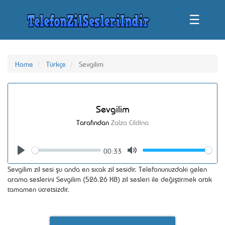
☰
Home
Türkçe
Sevgilim
Sevgilim
Tarafından
Zalza Cildina
00:33
Seek
Volume
Play
Mute
Sevgilim zil sesi şu anda en sıcak zil sesidir. Telefonunuzdaki gelen
arama seslerini Sevgilim (526.26 KB) zil sesleri ile değiştirmek artık
tamamen ücretsizdir.