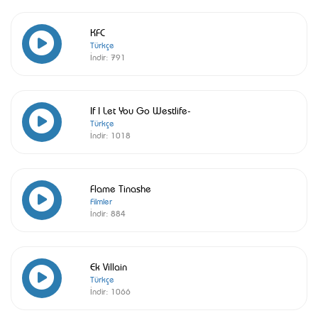
KFC
Türkçe
İndir:
791
If I Let You Go Westlife-
Türkçe
İndir:
1018
Flame Tinashe
Filmler
İndir:
884
Ek Villain
Türkçe
İndir:
1066