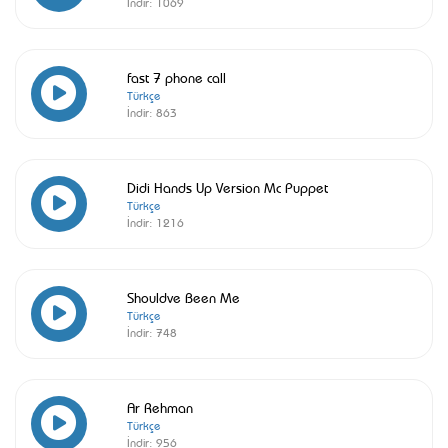
İndir:
1069
fast 7 phone call
Türkçe
İndir:
863
Didi Hands Up Version Mc Puppet
Türkçe
İndir:
1216
Shouldve Been Me
Türkçe
İndir:
748
Ar Rehman
Türkçe
İndir:
956