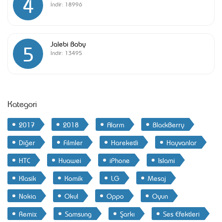
4
İndir:
18996
Jalebi Baby
5
İndir:
13495
Kategori
2017
2018
Alarm
BlackBerry
Diğer
Filmler
Hareketli
Hayvanlar
HTC
Huawei
iPhone
Islami
Klasik
Komik
LG
Mesaj
Nokia
Okul
Oppo
Oyun
Remix
Samsung
Şarkı
Ses Efektleri