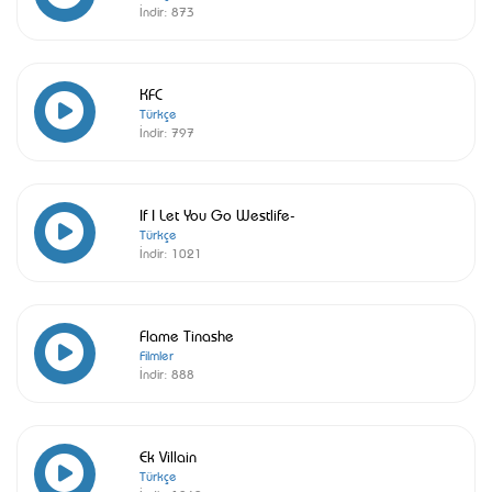
İndir:
873
KFC
Türkçe
İndir:
797
If I Let You Go Westlife-
Türkçe
İndir:
1021
Flame Tinashe
Filmler
İndir:
888
Ek Villain
Türkçe