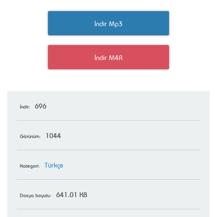
İndir Mp3
İndir M4R
696
İndir:
1044
Görünüm:
Türkçe
Kategori:
641.01 KB
Dosya boyutu: