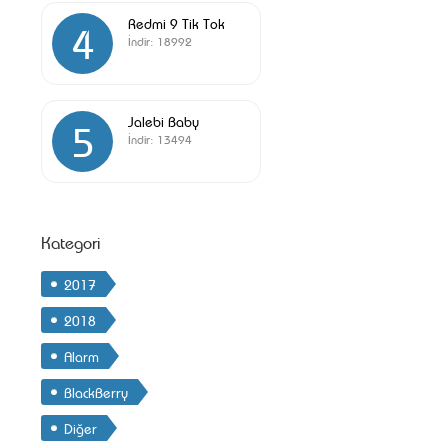
Redmi 9 Tik Tok
4
İndir:
18992
Jalebi Baby
5
İndir:
13494
Kategori
2017
2018
Alarm
BlackBerry
Diğer