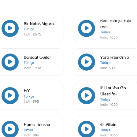
Ram ram jai raja
Bir Nefes Sigara
ram
Türkçe
Türkçe
İndir:
2675
İndir:
1630
Barsaat Guitar
Yaro Freindship
Türkçe
Türkçe
İndir:
1936
İndir:
916
If I Let You Go
KFC
Westlife-
Türkçe
Türkçe
İndir:
795
İndir:
1020
Flame Tinashe
Ek Villain
Filmler
Türkçe
İndir:
886
İndir:
1068