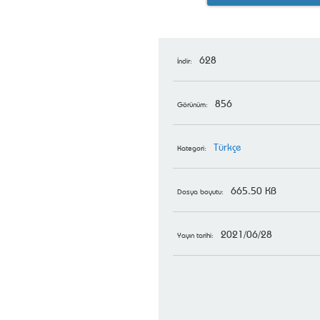
628
İndir:
856
Görünüm:
Türkçe
Kategori:
665.50 KB
Dosya boyutu:
2021/06/28
Yayın tarihi: