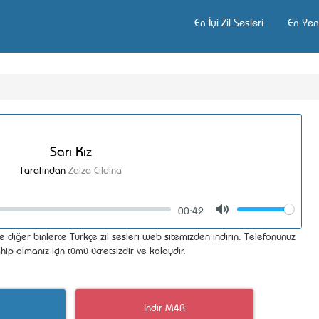
En İyi Zil Sesleri
En Yeni
Sarı Kız
Tarafından
Zalza Cildina
00:42
Volume
Mute
e diğer binlerce Türkçe zil sesleri web sitemizden indirin. Telefonunuz
hip olmanız için tümü ücretsizdir ve kolaydır.
İndir M4R