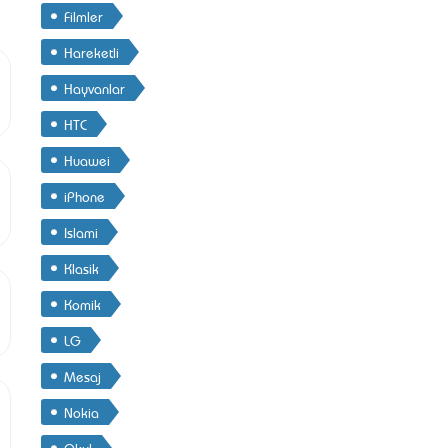
Filmler
Hareketli
Hayvanlar
HTC
Huawei
iPhone
Islami
Klasik
Komik
LG
Mesaj
Nokia
Okul