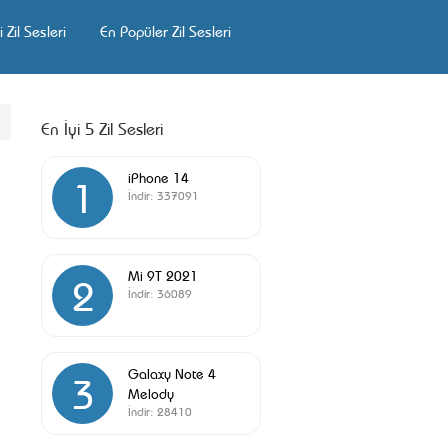
 Zil Sesleri
En Popüler Zil Sesleri
En İyi 5 Zil Sesleri
iPhone 14
1
İndir:
337091
Mi 9T 2021
2
İndir:
36089
Galaxy Note 4
3
Melody
İndir:
28410