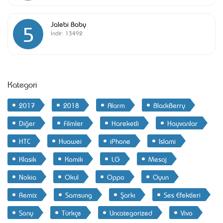
Jalebi Baby
5
İndir:
13492
Kategori
2017
2018
Alarm
BlackBerry
Diğer
Filmler
Hareketli
Hayvanlar
HTC
Huawei
iPhone
Islami
Klasik
Komik
LG
Mesaj
Nokia
Okul
Oppo
Oyun
Remix
Samsung
Şarkı
Ses Efektleri
Sony
Türkçe
Uncategorized
Vivo