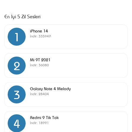
En İyi 5 Zil Sesleri
iPhone 14
1
İndir:
335947
Mi 9T 2021
2
İndir:
36080
Galaxy Note 4 Melody
3
İndir:
28404
Redmi 9 Tik Tok
4
İndir:
18991