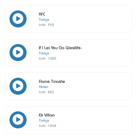
KFC
Türkçe
İndir:
792
If I Let You Go Westlife-
Türkçe
İndir:
1020
Flame Tinashe
Filmler
İndir:
885
Ek Villain
Türkçe
İndir:
1068