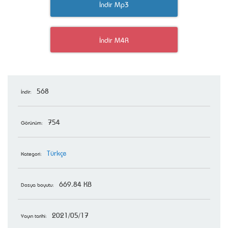
İndir Mp3
İndir M4R
568
İndir:
754
Görünüm:
Türkçe
Kategori:
669.84 KB
Dosya boyutu:
2021/05/17
Yayın tarihi: