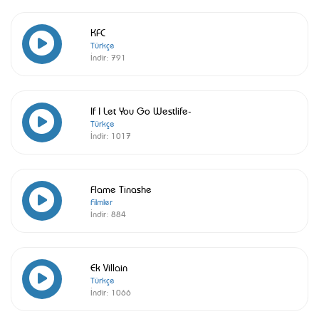
KFC
Türkçe
İndir:
791
If I Let You Go Westlife-
Türkçe
İndir:
1017
Flame Tinashe
Filmler
İndir:
884
Ek Villain
Türkçe
İndir:
1066