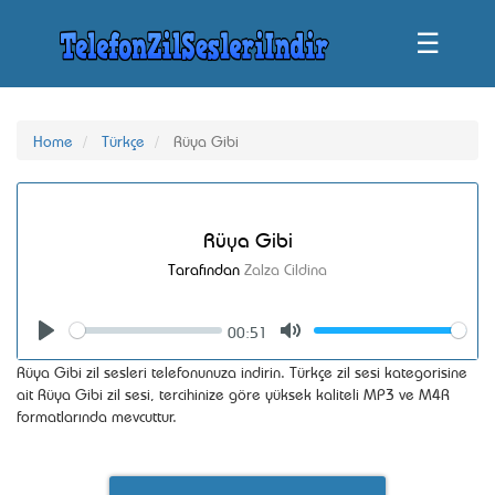
☰
Home
Türkçe
Rüya Gibi
Rüya Gibi
Tarafından
Zalza Cildina
00:51
Seek
Volume
Play
Mute
Rüya Gibi zil sesleri telefonunuza indirin. Türkçe zil sesi kategorisine
ait Rüya Gibi zil sesi, tercihinize göre yüksek kaliteli MP3 ve M4R
formatlarında mevcuttur.