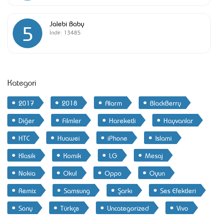
Jalebi Baby
5
İndir:
13485
Kategori
2017
2018
Alarm
BlackBerry
Diğer
Filmler
Hareketli
Hayvanlar
HTC
Huawei
iPhone
Islami
Klasik
Komik
LG
Mesaj
Nokia
Okul
Oppo
Oyun
Remix
Samsung
Şarkı
Ses Efektleri
Sony
Türkçe
Uncategorized
Vivo