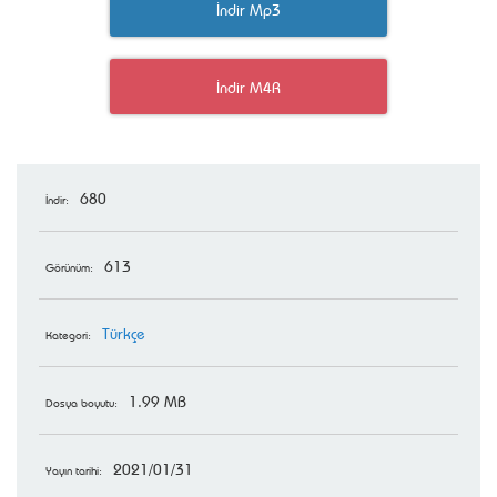
İndir Mp3
İndir M4R
680
İndir:
613
Görünüm:
Türkçe
Kategori:
1.99 MB
Dosya boyutu:
2021/01/31
Yayın tarihi: