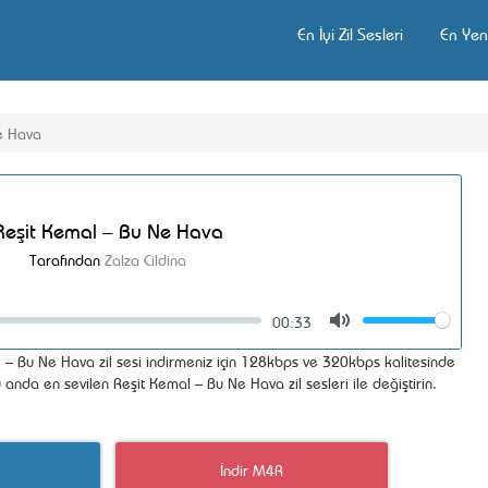
En İyi Zil Sesleri
En Yeni
e Hava
Reşit Kemal – Bu Ne Hava
Tarafından
Zalza Cildina
00:33
Volume
Mute
– Bu Ne Hava zil sesi indirmeniz için 128kbps ve 320kbps kalitesinde
u anda en sevilen Reşit Kemal – Bu Ne Hava zil sesleri ile değiştirin.
İndir M4R