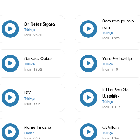
Ram ram jai raja
Bir Nefes Sigara
ram
Türkçe
Türkçe
İndir:
2670
İndir:
1625
Barsaat Guitar
Yaro Freindship
Türkçe
Türkçe
İndir:
1932
İndir:
910
If I Let You Go
KFC
Westlife-
Türkçe
Türkçe
İndir:
789
İndir:
1017
Flame Tinashe
Ek Villain
Filmler
Türkçe
İndir:
883
İndir:
1066