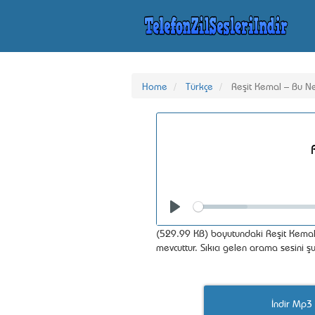
Home
Türkçe
Reşit Kemal – Bu N
Seek
Play
(529.99 KB) boyutundaki Reşit Kemal 
mevcuttur. Sıkıcı gelen arama sesini ş
İndir Mp3