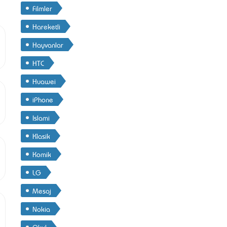
Filmler
Hareketli
Hayvanlar
HTC
Huawei
iPhone
Islami
Klasik
Komik
LG
Mesaj
Nokia
Okul