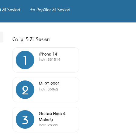
 Zil Sesleri
En Popüler Zil Sesleri
En İyi 5 Zil Sesleri
iPhone 14
1
İndir:
331514
Mi 9T 2021
2
İndir:
36062
Galaxy Note 4
3
Melody
İndir:
28392