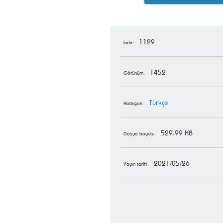
1129
İndir:
1452
Görünüm:
Türkçe
Kategori:
529.99 KB
Dosya boyutu:
2021/05/26
Yayın tarihi: