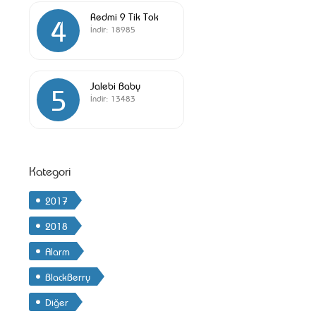
Redmi 9 Tik Tok
4
İndir:
18985
Jalebi Baby
5
İndir:
13483
Kategori
2017
2018
Alarm
BlackBerry
Diğer