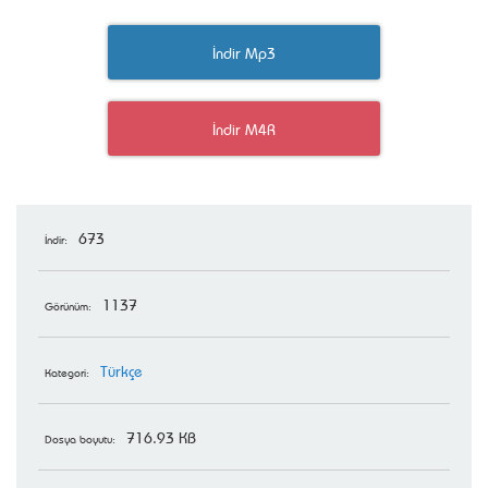
İndir Mp3
İndir M4R
673
İndir:
1137
Görünüm:
Türkçe
Kategori:
716.93 KB
Dosya boyutu: