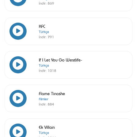
İndir:
869
KFC
Türkçe
İndir:
791
If I Let You Go Westlife-
Türkçe
İndir:
1018
Flame Tinashe
Filmler
İndir:
884
Ek Villain
Türkçe