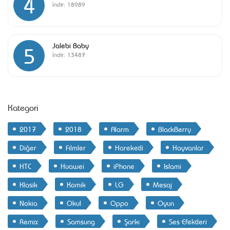
4
İndir:
18989
Jalebi Baby
5
İndir:
13487
Kategori
2017
2018
Alarm
BlackBerry
Diğer
Filmler
Hareketli
Hayvanlar
HTC
Huawei
iPhone
Islami
Klasik
Komik
LG
Mesaj
Nokia
Okul
Oppo
Oyun
Remix
Samsung
Şarkı
Ses Efektleri