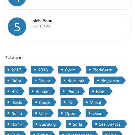
Jalebi Baby
5
İndir:
13495
Kategori
2017
2018
Alarm
BlackBerry
Diğer
Filmler
Hareketli
Hayvanlar
HTC
Huawei
iPhone
Islami
Klasik
Komik
LG
Mesaj
Nokia
Okul
Oppo
Oyun
Remix
Samsung
Şarkı
Ses Efektleri
Sony
Türkçe
Uncategorized
Vivo