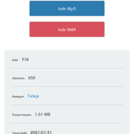
İndir Mp3
İndir M4R
718
İndir:
650
Görünüm:
Türkçe
Kategori:
1.61 MB
Dosya boyutu:
2021/01/31
Yayın tarihi: