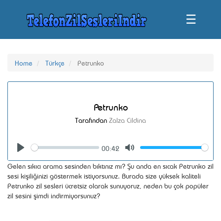
☰
Home
Türkçe
Petrunko
Petrunko
Tarafından
Zalza Cildina
00:42
Seek
Volume
Play
Mute
Gelen sıkıcı arama sesinden bıktınız mı? Şu anda en sıcak Petrunko zil
sesi kişiliğinizi göstermek istiyorsunuz. Burada size yüksek kaliteli
Petrunko zil sesleri ücretsiz olarak sunuyoruz, neden bu çok popüler
zil sesini şimdi indirmiyorsunuz?