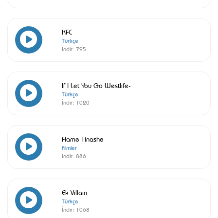
KFC
Türkçe
İndir:
795
If I Let You Go Westlife-
Türkçe
İndir:
1020
Flame Tinashe
Filmler
İndir:
886
Ek Villain
Türkçe
İndir:
1068