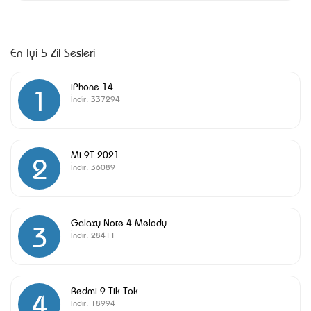
En İyi 5 Zil Sesleri
iPhone 14
1
İndir:
337294
Mi 9T 2021
2
İndir:
36089
Galaxy Note 4 Melody
3
İndir:
28411
Redmi 9 Tik Tok
4
İndir:
18994