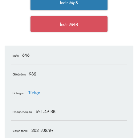
İndir Mp3
İndir M4R
646
İndir:
982
Görünüm:
Türkçe
Kategori:
651.47 KB
Dosya boyutu:
2021/02/27
Yayın tarihi: