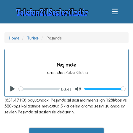
☰
Home
Türkçe
Peşimde
Peşimde
Tarafından
Zalza Cildina
00:41
Seek
Volume
Play
Mute
(651.47 KB) boyutundaki Peşimde zil sesi indirmeniz için 128kbps ve
320kbps kalitesinde mevcuttur. Sıkıcı gelen arama sesini şu anda en
sevilen Peşimde zil sesleri ile değiştirin.