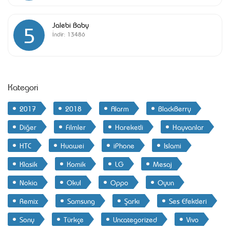
Jalebi Baby
5
İndir:
13486
Kategori
2017
2018
Alarm
BlackBerry
Diğer
Filmler
Hareketli
Hayvanlar
HTC
Huawei
iPhone
Islami
Klasik
Komik
LG
Mesaj
Nokia
Okul
Oppo
Oyun
Remix
Samsung
Şarkı
Ses Efektleri
Sony
Türkçe
Uncategorized
Vivo