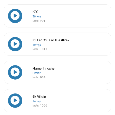
KFC
Türkçe
İndir:
791
If I Let You Go Westlife-
Türkçe
İndir:
1017
Flame Tinashe
Filmler
İndir:
884
Ek Villain
Türkçe
İndir:
1066