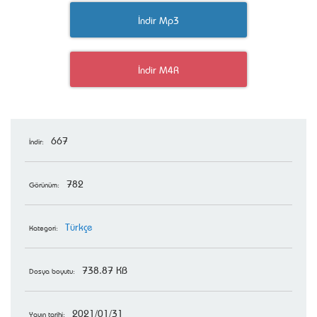
İndir Mp3
İndir M4R
667
İndir:
782
Görünüm:
Türkçe
Kategori:
738.87 KB
Dosya boyutu:
2021/01/31
Yayın tarihi: