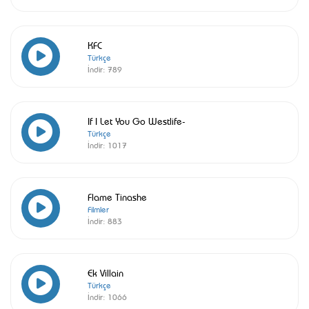
KFC
Türkçe
İndir:
789
If I Let You Go Westlife-
Türkçe
İndir:
1017
Flame Tinashe
Filmler
İndir:
883
Ek Villain
Türkçe
İndir:
1066