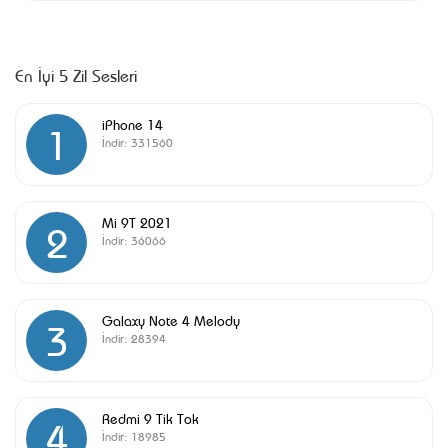
En İyi 5 Zil Sesleri
iPhone 14
1
İndir:
331560
Mi 9T 2021
2
İndir:
36066
Galaxy Note 4 Melody
3
İndir:
28394
Redmi 9 Tik Tok
4
İndir:
18985