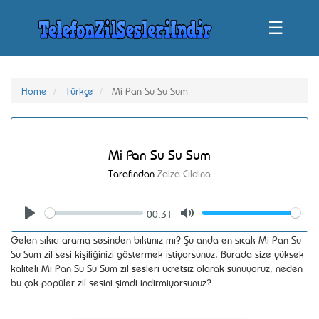
☰
Home
Türkçe
Mi Pan Su Su Sum
Mi Pan Su Su Sum
Tarafından
Zalza Cildina
00:31
Seek
Volume
Play
Mute
Gelen sıkıcı arama sesinden bıktınız mı? Şu anda en sıcak Mi Pan Su
Su Sum zil sesi kişiliğinizi göstermek istiyorsunuz. Burada size yüksek
kaliteli Mi Pan Su Su Sum zil sesleri ücretsiz olarak sunuyoruz, neden
bu çok popüler zil sesini şimdi indirmiyorsunuz?