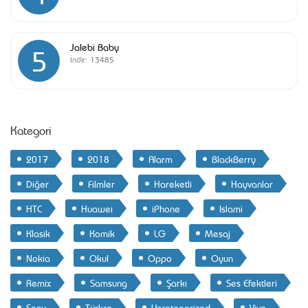
Jalebi Baby
5
İndir:
13485
Kategori
2017
2018
Alarm
BlackBerry
Diğer
Filmler
Hareketli
Hayvanlar
HTC
Huawei
iPhone
Islami
Klasik
Komik
LG
Mesaj
Nokia
Okul
Oppo
Oyun
Remix
Samsung
Şarkı
Ses Efektleri
Sony
Türkçe
Uncategorized
Vivo