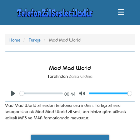
☰
Home
Türkçe
Mad Mad World
Mad Mad World
Tarafından
Zalza Cildina
00:44
Seek
Volume
Play
Mute
Mad Mad World zil sesleri telefonunuza indirin. Türkçe zil sesi
kategorisine ait Mad Mad World zil sesi, tercihinize göre yüksek
kaliteli MP3 ve M4R formatlarında mevcuttur.