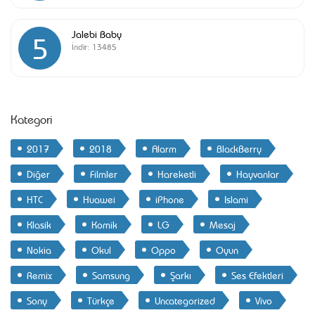
Jalebi Baby
5
İndir:
13485
Kategori
2017
2018
Alarm
BlackBerry
Diğer
Filmler
Hareketli
Hayvanlar
HTC
Huawei
iPhone
Islami
Klasik
Komik
LG
Mesaj
Nokia
Okul
Oppo
Oyun
Remix
Samsung
Şarkı
Ses Efektleri
Sony
Türkçe
Uncategorized
Vivo