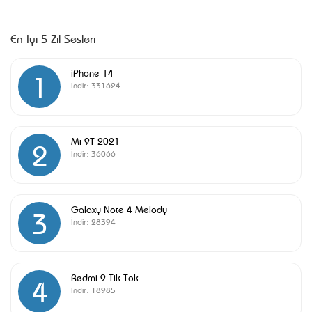
En İyi 5 Zil Sesleri
iPhone 14
1
İndir:
331624
Mi 9T 2021
2
İndir:
36066
Galaxy Note 4 Melody
3
İndir:
28394
Redmi 9 Tik Tok
4
İndir:
18985