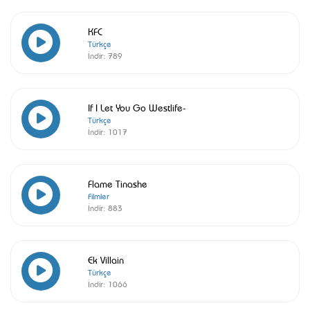
KFC
Türkçe
İndir:
789
If I Let You Go Westlife-
Türkçe
İndir:
1017
Flame Tinashe
Filmler
İndir:
883
Ek Villain
Türkçe
İndir:
1066