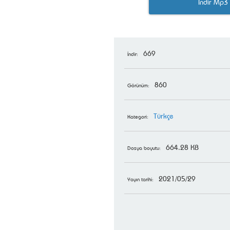
İndir Mp3
669
İndir:
860
Görünüm:
Türkçe
Kategori:
664.28 KB
Dosya boyutu:
2021/05/29
Yayın tarihi: