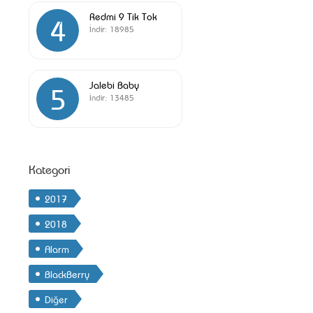
Redmi 9 Tik Tok
4
İndir:
18985
Jalebi Baby
5
İndir:
13485
Kategori
2017
2018
Alarm
BlackBerry
Diğer