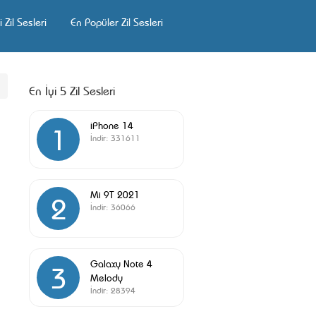
 Zil Sesleri
En Popüler Zil Sesleri
En İyi 5 Zil Sesleri
iPhone 14
1
İndir:
331611
Mi 9T 2021
2
İndir:
36066
Galaxy Note 4
3
Melody
İndir:
28394