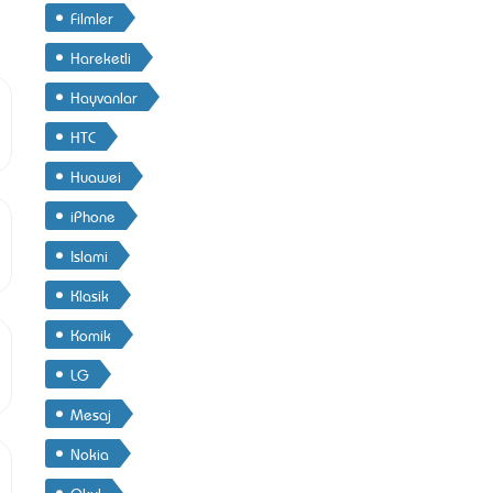
Filmler
Hareketli
Hayvanlar
HTC
Huawei
iPhone
Islami
Klasik
Komik
LG
Mesaj
Nokia
Okul