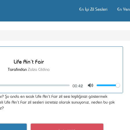
En İyi Zil Sesleri
En Yeni
Life Ain’t Fair
Tarafından
Zalza Cildina
00:42
Volume
Mute
? Şu anda en sıcak Life Ain’t Fair zil sesi kişiliğinizi göstermek
li Life Ain’t Fair zil sesleri ücretsiz olarak sunuyoruz, neden bu çok
uz?