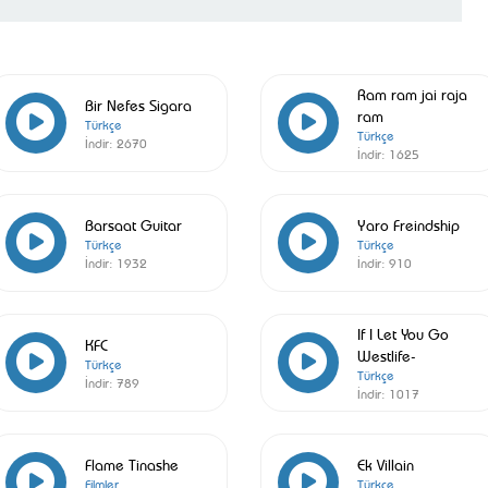
Ram ram jai raja
Bir Nefes Sigara
ram
Türkçe
Türkçe
İndir:
2670
İndir:
1625
Barsaat Guitar
Yaro Freindship
Türkçe
Türkçe
İndir:
1932
İndir:
910
If I Let You Go
KFC
Westlife-
Türkçe
Türkçe
İndir:
789
İndir:
1017
Flame Tinashe
Ek Villain
Filmler
Türkçe