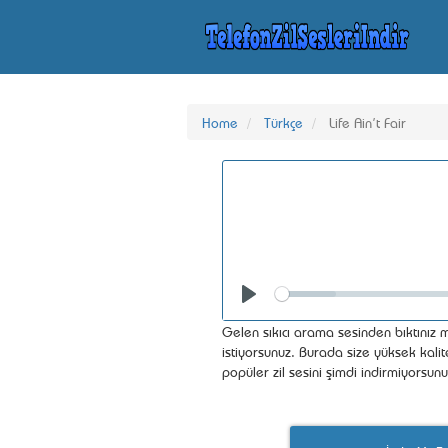
Home
Türkçe
Life Ain’t Fair
Seek
Play
Gelen sıkıcı arama sesinden bıktınız mı
istiyorsunuz. Burada size yüksek kalite
popüler zil sesini şimdi indirmiyorsun