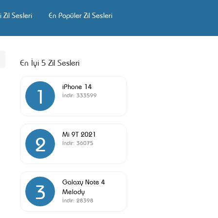
 Zil Sesleri
En Popüler Zil Sesleri
En İyi 5 Zil Sesleri
iPhone 14
1
İndir:
333599
Mi 9T 2021
2
İndir:
36075
Galaxy Note 4
3
Melody
İndir:
28398