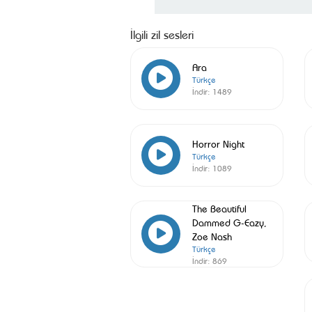
İlgili zil sesleri
Ara
Türkçe
İndir:
1489
Horror Night
Türkçe
İndir:
1089
The Beautiful
Dammed G-Eazy,
Zoe Nash
Türkçe
İndir:
869