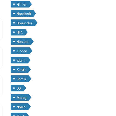
Filmler
Hareketli
Hayvanlar
HTC
Huawei
iPhone
Islami
Klasik
Komik
LG
Mesaj
Nokia
Okul