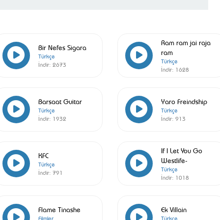
Ram ram jai raja
Bir Nefes Sigara
ram
Türkçe
Türkçe
İndir:
2673
İndir:
1628
Barsaat Guitar
Yaro Freindship
Türkçe
Türkçe
İndir:
1932
İndir:
913
If I Let You Go
KFC
Westlife-
Türkçe
Türkçe
İndir:
791
İndir:
1018
Flame Tinashe
Ek Villain
Filmler
Türkçe