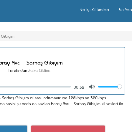
En İyi Zil Sesleri
En Yeni
 Gibiyim
oray Avcı – Sarhoş Gibiyim
Tarafından
Zalza Cildina
00:32
Volume
Mute
 Sarhoş Gibiyim zil sesi indirmeniz için 128kbps ve 320kbps
ama sesini şu anda en sevilen Koray Avcı – Sarhoş Gibiyim zil sesleri ile