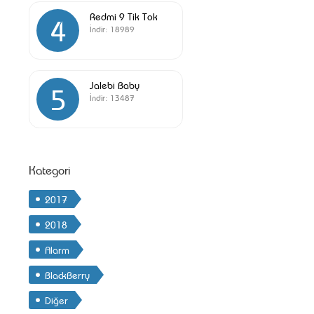
Redmi 9 Tik Tok
4
İndir:
18989
Jalebi Baby
5
İndir:
13487
Kategori
2017
2018
Alarm
BlackBerry
Diğer