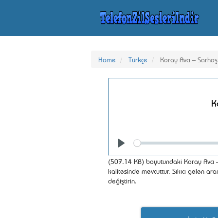
Home
Türkçe
Koray Avcı – Sarhoş
K
Seek
Play
(507.14 KB) boyutundaki Koray Avcı –
kalitesinde mevcuttur. Sıkıcı gelen ar
değiştirin.