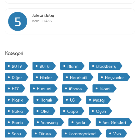
Jalebi Baby
5
İndir:
13485
Kategori
2017
2018
Alarm
BlackBerry
Diğer
Filmler
Hareketli
Hayvanlar
HTC
Huawei
iPhone
Islami
Klasik
Komik
LG
Mesaj
Nokia
Okul
Oppo
Oyun
Remix
Samsung
Şarkı
Ses Efektleri
Sony
Türkçe
Uncategorized
Vivo