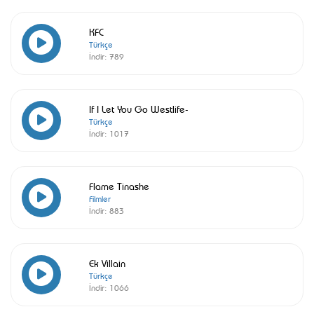
KFC
Türkçe
İndir:
789
If I Let You Go Westlife-
Türkçe
İndir:
1017
Flame Tinashe
Filmler
İndir:
883
Ek Villain
Türkçe
İndir:
1066