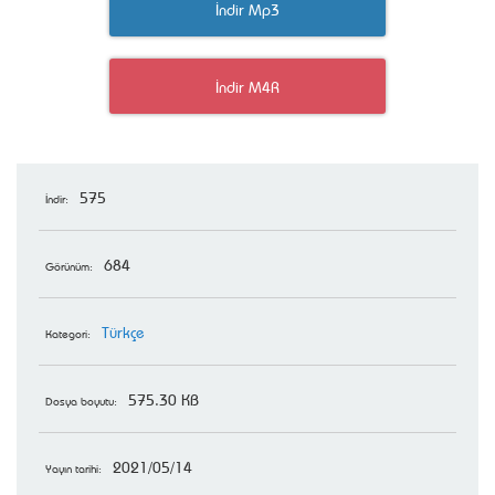
İndir Mp3
İndir M4R
575
İndir:
684
Görünüm:
Türkçe
Kategori:
575.30 KB
Dosya boyutu:
2021/05/14
Yayın tarihi: